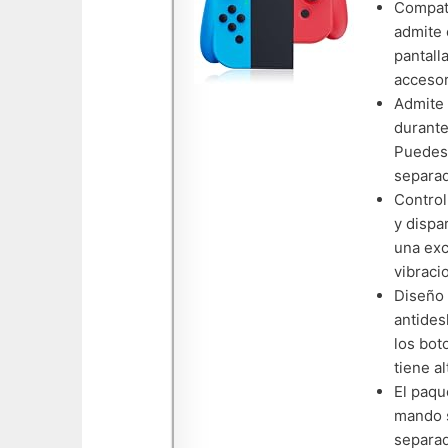
Compati
admite 
pantall
accesor
Admite 
durante
Puedes 
separa
Control
y dispa
una exc
vibraci
Diseño 
antides
los bot
tiene a
El paqu
mando s
separad