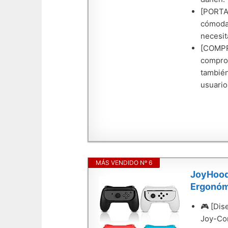
[PORTAB
cómodam
necesit
[COMPR
comprom
también
usuario
MÁS VENDIDO Nº 6
JoyHood
Ergonóm
🎮 [Dis
Joy-Con