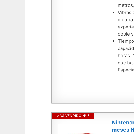
metros,
Vibraci
motora.
experie
doble y
Tiempo 
capacid
horas. 
que tus
Especi
MÁS VENDIDO Nº 3
Nintendo
meses 