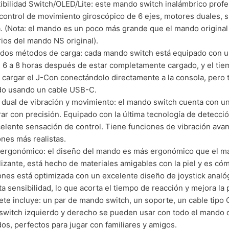
bilidad Switch/OLED/Lite: este mando switch inalámbrico profe
control de movimiento giroscópico de 6 ejes, motores duales, 
a. (Nota: el mando es un poco más grande que el mando original
ios del mando NS original).
dos métodos de carga: cada mando switch está equipado con u
 6 a 8 horas después de estar completamente cargado, y el tie
cargar el J-Con conectándolo directamente a la consola, pero
do usando un cable USB-C.
 dual de vibración y movimiento: el mando switch cuenta con un
rar con precisión. Equipado con la última tecnología de detecci
elente sensación de control. Tiene funciones de vibración av
ones más realistas.
ergonómico: el diseño del mando es más ergonómico que el man
lizante, está hecho de materiales amigables con la piel y es có
ones está optimizada con un excelente diseño de joystick analóg
lta sensibilidad, lo que acorta el tiempo de reacción y mejora la
ete incluye: un par de mando switch, un soporte, un cable tipo 
witch izquierdo y derecho se pueden usar con todo el mando 
os, perfectos para jugar con familiares y amigos.