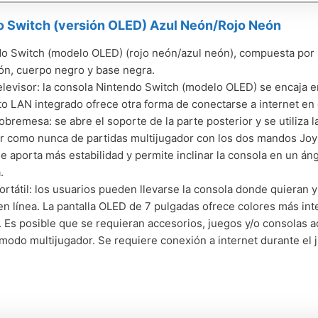
o Switch (versión OLED) Azul Neón/Rojo Neón
o Switch (modelo OLED) (rojo neón/azul neón), compuesta por
ón, cuerpo negro y base negra.
levisor: la consola Nintendo Switch (modelo OLED) se encaja en 
to LAN integrado ofrece otra forma de conectarse a internet en 
bremesa: se abre el soporte de la parte posterior y se utiliza la
ar como nunca de partidas multijugador con los dos mandos Joy
le aporta más estabilidad y permite inclinar la consola en un án
.
rtátil: los usuarios pueden llevarse la consola donde quieran 
 en línea. La pantalla OLED de 7 pulgadas ofrece colores más int
 Es posible que se requieran accesorios, juegos y/o consolas ad
 modo multijugador. Se requiere conexión a internet durante el 