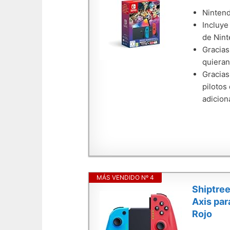
Ninten
Incluye
de Nint
Gracias
quieran
Gracias
pilotos
adicion
MÁS VENDIDO Nº 4
Shiptree
Axis par
Rojo