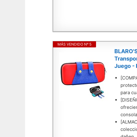
MÁS VENDIDO Nº 5
BLARO'S
Transpor
Juego - 
[COMPAT
protect
para cu
[DISEÑO
ofrecie
consola
[ALMACE
colecci
dañen.