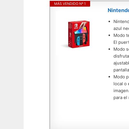
MÁS VENDIDO Nº 1
Nintend
Nintend
azul ne
Modo te
El puer
Modo so
disfrut
ajustab
pantalla
Modo po
local o
imagen.
para el