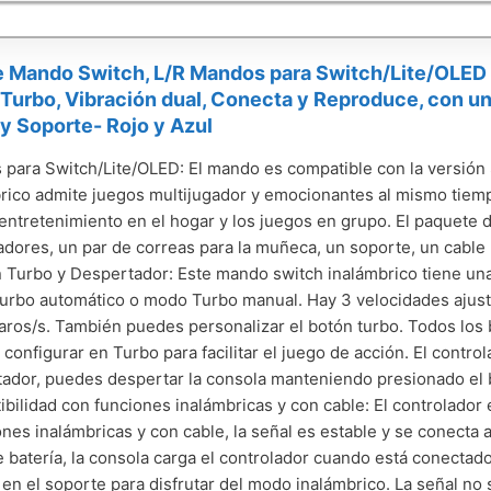
e Mando Switch, L/R Mandos para Switch/Lite/OLED
Turbo, Vibración dual, Conecta y Reproduce, con un
 Soporte- Rojo y Azul
para Switch/Lite/OLED: El mando es compatible con la versión 
rico admite juegos multijugador y emocionantes al mismo tiem
 entretenimiento en el hogar y los juegos en grupo. El paquete 
adores, un par de correas para la muñeca, un soporte, un cable
 Turbo y Despertador: Este mando switch inalámbrico tiene una
rbo automático o modo Turbo manual. Hay 3 velocidades ajustab
aros/s. También puedes personalizar el botón turbo. Todos los
configurar en Turbo para facilitar el juego de acción. El contro
ador, puedes despertar la consola manteniendo presionado el b
bilidad con funciones inalámbricas y con cable: El controlador e
nes inalámbricas y con cable, la señal es estable y se conecta 
e batería, la consola carga el controlador cuando está conectad
r en el soporte para disfrutar del modo inalámbrico. La señal no 