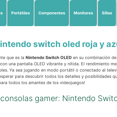
es
Portátiles
Componentes
Monitores
Sillas
intendo switch oled roja y az
nte que es la
Nintendo Switch OLED
en su combinación de c
on una pantalla OLED vibrante y nítida. El rendimiento m
íbles. Ya sea jugando en modo portátil o conectado al televi
sperar para descubrir todos los detalles y posibilidades q
 para todos los amantes de los videojuegos!
oconsolas gamer: Nintendo Swit