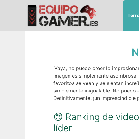
Saltar
al
Torr
contenido
N
¡Vaya, no puedo creer lo impresiona
imagen es simplemente asombrosa, c
favoritos se vean y se sientan incre
simplemente inigualable. No puedo e
Definitivamente, ¡un imprescindible
😍 Ranking de vide
líder