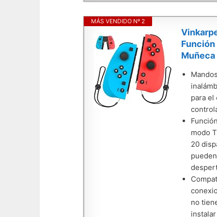
MÁS VENDIDO Nº 2
Vinkarp
Función 
Muñeca y
Mandos 
inalámb
para el
control
Función
modo Tu
20 disp
pueden 
despert
Compati
conexio
no tien
instala