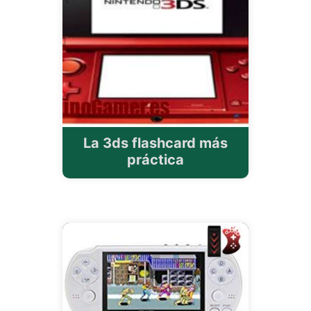
La 3ds flashcard más
práctica