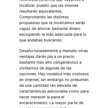
localizar, puesto que las mismas
resultarán equivalentes.
Comprobando las distintas
propuestas que te mostramos serás
capaz de ahorrar bastante dinero
escogiendo la más adecuada para lo
que andabas buscando.
Desafortunadamente a menudo otras
ventajas darán pie a un precio
bastante más alto obligándonos a
olvidarnos de algunas de las
opciones. Hay modelos más costosos
en internet, sin embargo no presumen
de una cantidad tan elevada de
características adicionales como para
hacer merecer la pena el
encarecimiento. La mayor parte de