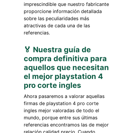
imprescindible que nuestro fabricante
proporcione información detallada
sobre las peculiaridades más
atractivas de cada una de las
referencias.
🏅 Nuestra guía de
compra definitiva para
aquellos que necesitan
el mejor playstation 4
pro corte ingles
Ahora pasaremos a valorar aquellas
firmas de playstation 4 pro corte
ingles mejor valoradas de todo el
mundo, porque entre sus últimas
referencias encontramos las de mejor
relación calidad precio. Cuando