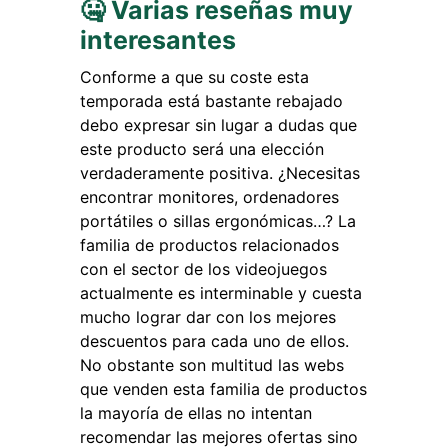
🤐 Varias reseñas muy
interesantes
Conforme a que su coste esta
temporada está bastante rebajado
debo expresar sin lugar a dudas que
este producto será una elección
verdaderamente positiva. ¿Necesitas
encontrar monitores, ordenadores
portátiles o sillas ergonómicas…? La
familia de productos relacionados
con el sector de los videojuegos
actualmente es interminable y cuesta
mucho lograr dar con los mejores
descuentos para cada uno de ellos.
No obstante son multitud las webs
que venden esta familia de productos
la mayoría de ellas no intentan
recomendar las mejores ofertas sino