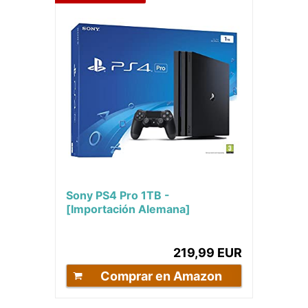
Sony PS4 Pro 1TB -
[Importación Alemana]
219,99 EUR
Comprar en Amazon