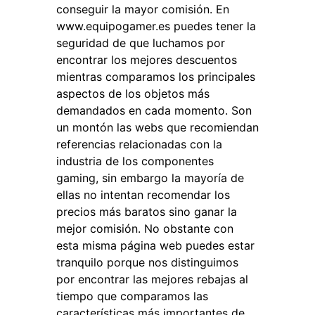
conseguir la mayor comisión. En
www.equipogamer.es puedes tener la
seguridad de que luchamos por
encontrar los mejores descuentos
mientras comparamos los principales
aspectos de los objetos más
demandados en cada momento. Son
un montón las webs que recomiendan
referencias relacionadas con la
industria de los componentes
gaming, sin embargo la mayoría de
ellas no intentan recomendar los
precios más baratos sino ganar la
mejor comisión. No obstante con
esta misma página web puedes estar
tranquilo porque nos distinguimos
por encontrar las mejores rebajas al
tiempo que comparamos las
características más importantes de