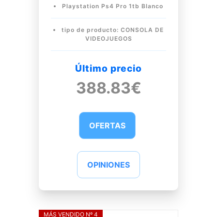
Playstation Ps4 Pro 1tb Blanco
tipo de producto: CONSOLA DE
VIDEOJUEGOS
Último precio
388.83€
OFERTAS
OPINIONES
MÁS VENDIDO Nº 4