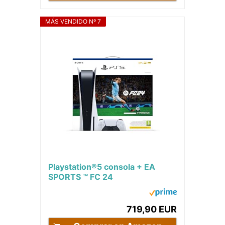
MÁS VENDIDO Nº 7
Playstation®5 consola + EA
SPORTS ™ FC 24
719,90 EUR