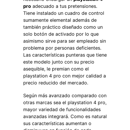
pro
adecuado a tus pretensiones.
Tiene instalado un cuadro de control
sumamente elemental además de
también práctico diseñado como un
solo botón de activado por lo que
asimismo sirve para ser empleado sin
problema por personas deficientes.
Las características punteras que tiene
este modelo junto con su precio
asequible, le premian como el
playstation 4 pro con mejor calidad a
precio reducido del mercado.
Según más avanzado comparado con
otras marcas sea el playstation 4 pro,
mayor variedad de funcionalidades
avanzadas integrará. Como es natural
sus características aumentan o