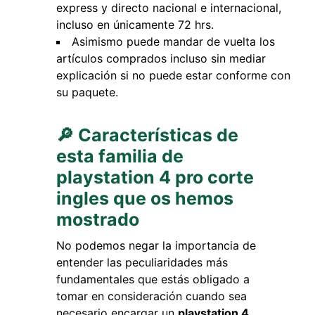
express y directo nacional e internacional,
incluso en únicamente 72 hrs.
Asimismo puede mandar de vuelta los
artículos comprados incluso sin mediar
explicación si no puede estar conforme con
su paquete.
🔎 Características de
esta familia de
playstation 4 pro corte
ingles que os hemos
mostrado
No podemos negar la importancia de
entender las peculiaridades más
fundamentales que estás obligado a
tomar en consideración cuando sea
necesario encargar un
playstation 4