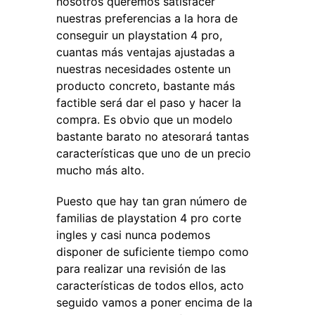
nosotros queremos satisfacer
nuestras preferencias a la hora de
conseguir un playstation 4 pro,
cuantas más ventajas ajustadas a
nuestras necesidades ostente un
producto concreto, bastante más
factible será dar el paso y hacer la
compra. Es obvio que un modelo
bastante barato no atesorará tantas
características que uno de un precio
mucho más alto.
Puesto que hay tan gran número de
familias de playstation 4 pro corte
ingles y casi nunca podemos
disponer de suficiente tiempo como
para realizar una revisión de las
características de todos ellos, acto
seguido vamos a poner encima de la