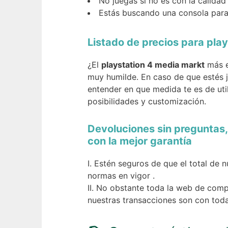
No juegas si no es con la calida
Estás buscando una consola para
Listado de precios para pla
¿El
playstation 4 media markt
más e
muy humilde. En caso de que estés 
entender en que medida te es de util
posibilidades y customización.
Devoluciones sin preguntas,
con la mejor garantía
Estén seguros de que el total de 
normas en vigor .
No obstante toda la web de compar
nuestras transacciones son con toda