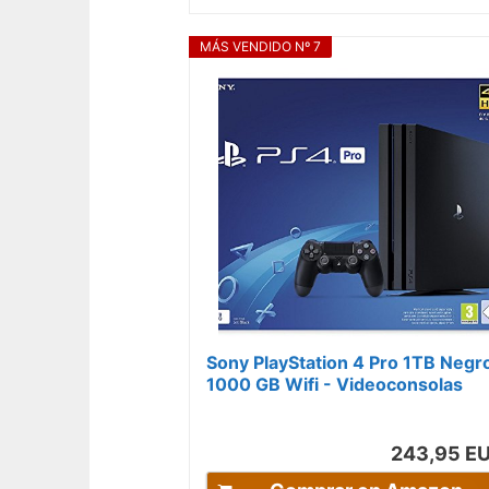
MÁS VENDIDO Nº 7
Sony PlayStation 4 Pro 1TB Negr
1000 GB Wifi - Videoconsolas
(Negro, 8192 MB, GDDR5, AMD
Jaguar)
243,95 E