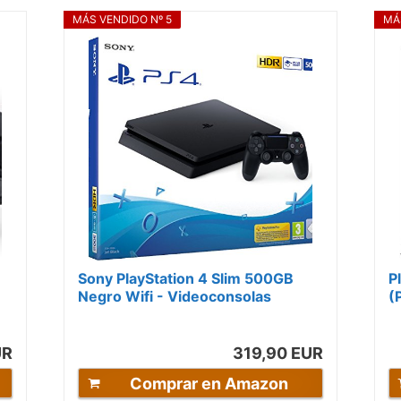
MÁS VENDIDO Nº 5
MÁ
Sony PlayStation 4 Slim 500GB
P
Negro Wifi - Videoconsolas
(
(PlayStation 4, Negro, 8192 MB,
t
GDDR5,...
UR
319,90 EUR
Comprar en Amazon