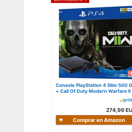
Console PlayStation 4 Slim 500 
+ Call Of Duty Modern Warfare II
274,99 E
Comprar en Amazon