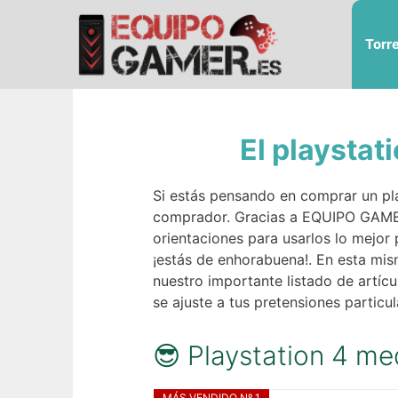
Saltar
al
Torr
contenido
El playstat
Si estás pensando en comprar un pla
comprador. Gracias a EQUIPO GAMER h
orientaciones para usarlos lo mejor
¡estás de enhorabuena!. En esta mis
nuestro importante listado de artícu
se ajuste a tus pretensiones parti
😎 Playstation 4 me
MÁS VENDIDO Nº 1