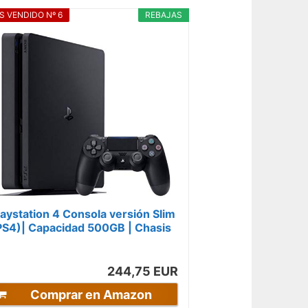
S VENDIDO Nº 6
REBAJAS
laystation 4 Consola versión Slim
PS4)| Capacidad 500GB | Chasis
ipo F | Color negro
244,75 EUR
Comprar en Amazon