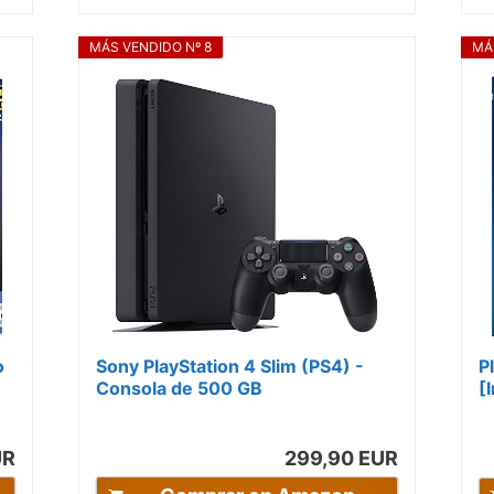
MÁS VENDIDO Nº 8
MÁ
o
Sony PlayStation 4 Slim (PS4) -
P
Consola de 500 GB
[
UR
299,90 EUR