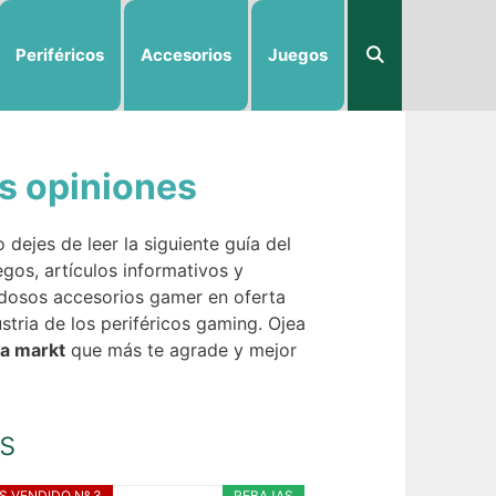
Periféricos
Accesorios
Juegos
es opiniones
dejes de leer la siguiente guía del
os, artículos informativos y
vedosos accesorios gamer en oferta
tria de los periféricos gaming. Ojea
ia markt
que más te agrade y mejor
as
S VENDIDO Nº 3
REBAJAS