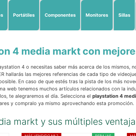
es
Portátiles
Componentes
Monitores
Sillas
ion 4 media markt con mejor
ystation 4 o necesitas saber más acerca de los mismos, no 
allarás las mejores referencias de cada tipo de videojueg
 posible. En caso de que estés tras la pista de los más no
ma web tenemos muchos artículos relacionados con la indus
los, te alegraremos el día. Selecciona el
playstation 4 med
culares y compralo ya mismo aprovechando esta promoción.
dia markt y sus múltiples ventaj
MÁS VENDIDO Nº 2
REBAJAS
MÁ