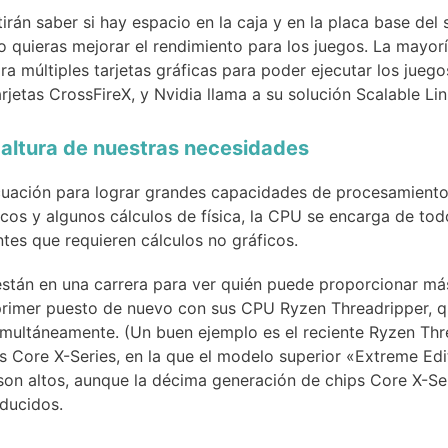
irán saber si hay espacio en la caja y en la placa base del
o quieras mejorar el rendimiento para los juegos. La mayor
a múltiples tarjetas gráficas para poder ejecutar los jue
rjetas CrossFireX, y Nvidia llama a su solución Scalable Link
 altura de nuestras necesidades
cuación para lograr grandes capacidades de procesamiento 
ficos y algunos cálculos de física, la CPU se encarga de to
tes que requieren cálculos no gráficos.
 están en una carrera para ver quién puede proporcionar más
 primer puesto de nuevo con sus CPU Ryzen Threadripper, 
imultáneamente. (Un buen ejemplo es el reciente Ryzen Thr
 Core X-Series, en la que el modelo superior «Extreme Edit
on altos, aunque la décima generación de chips Core X-Ser
ducidos.