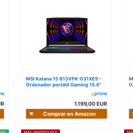
MSI Katana 15 B13VFK-031XES -
M
Ordenador portátil Gaming 15.6"
O
Full HD 144Hz (Intel Core i7-
F
13620H,...
R
UR
1.199,00 EUR
Comprar en Amazon
JAS
MÁS VENDIDO Nº 5
MÁ