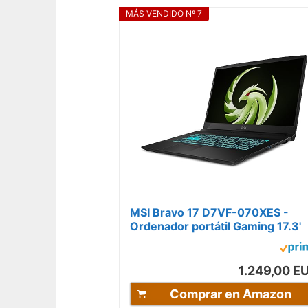
MÁS VENDIDO Nº 7
MSI Bravo 17 D7VF-070XES -
Ordenador portátil Gaming 17.3'
QHD, 240Hz (AMD Ryzen 7
7735HS, RTX...
1.249,00 E
Comprar en Amazon