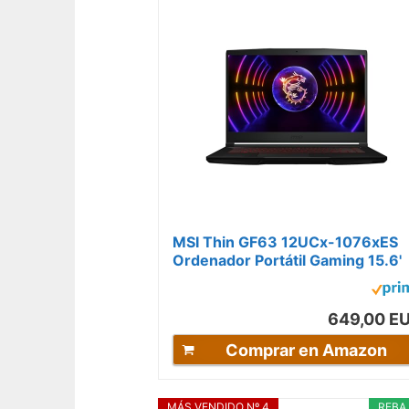
MSI Thin GF63 12UCx-1076xES
Ordenador Portátil Gaming 15.6'
FHD, 144Hz, (Intel Core i5-
12450H, RTx...
649,00 E
Comprar en Amazon
MÁS VENDIDO Nº 4
REBA