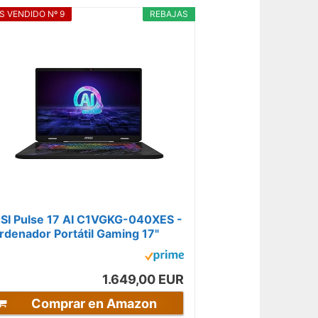
S VENDIDO Nº 9
REBAJAS
SI Pulse 17 AI C1VGKG-040XES -
rdenador Portátil Gaming 17"
ullHD+ (Intel Core Ultra 7 155H,...
1.649,00 EUR
Comprar en Amazon