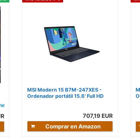
MSI Modern 15 B7M-247XES -
M
Ordenador portátil 15.6' Full HD
O
(AMD Ryzen 7 7730U, 16GB RAM,
1
512GB...
707,19 EUR
UR
Comprar en Amazon