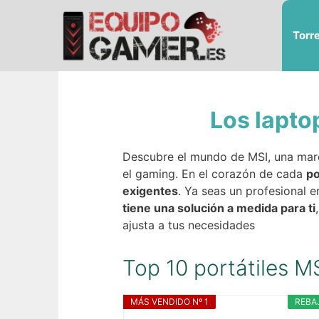
Saltar
al
Torr
contenido
Los lapto
Descubre el mundo de MSI, una ma
el gaming. En el corazón de cada
po
exigentes
. Ya seas un profesional 
tiene una solución a medida para ti
ajusta a tus necesidades
Top 10 portátiles 
MÁS VENDIDO Nº 1
REBA