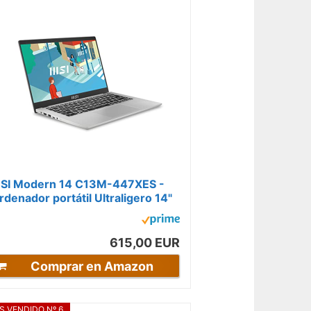
SI Modern 14 C13M-447XES -
rdenador portátil Ultraligero 14"
HD (Raptor Lake i5-1335U, 16
AM,...
615,00 EUR
Comprar en Amazon
S VENDIDO Nº 6