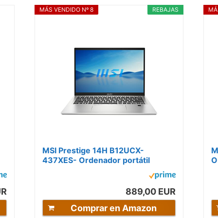
MÁS VENDIDO Nº 8
REBAJAS
MÁ
MSI Prestige 14H B12UCX-
M
437XES- Ordenador portátil
O
Ultraligero 14" 16:10 FHD+ (Intel
F
Core...
UR
889,00 EUR
Comprar en Amazon