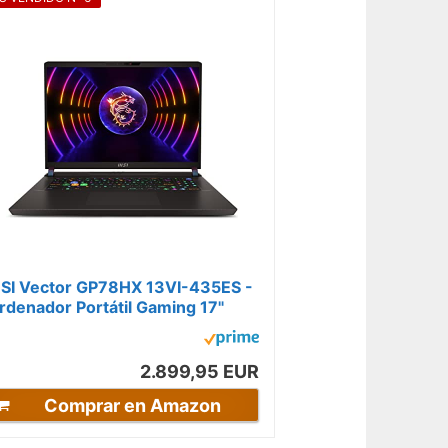
SI Vector GP78HX 13VI-435ES -
rdenador Portátil Gaming 17"
6:10 QHD+, 240Hz (Intel Core...
2.899,95 EUR
Comprar en Amazon