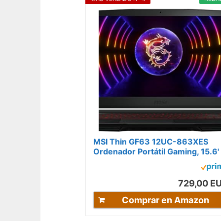
MSI Thin GF63 12UC-863XES
Ordenador Portátil Gaming, 15.6'
FHD, 144Hz, (Intel Core i5-
12450H, RTX...
729,00 E
Comprar en Amazon