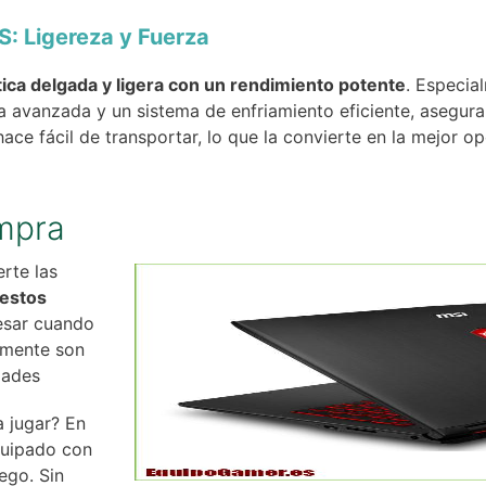
: Ligereza y Fuerza
ica delgada y ligera con un rendimiento potente
. Especia
ca avanzada y un sistema de enfriamiento eficiente, asegur
hace fácil de transportar, lo que la convierte en la mejor o
mpra
rte las
 estos
esar cuando
almente son
dades
a jugar? En
equipado con
ego. Sin