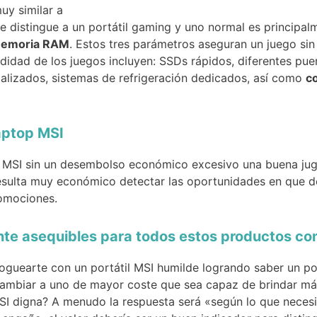
uy similar a
e distingue a un portátil gaming y uno normal es principal
emoria RAM
. Estos tres parámetros aseguran un juego sin 
didad de los juegos incluyen: SSDs rápidos, diferentes pue
ializados, sistemas de refrigeración dedicados, así como
c
aptop MSI
p MSI sin un desembolso económico excesivo una buena juga
esulta muy económico detectar las oportunidades en que de
romociones.
ente asequibles para todos estos productos c
foguearte con un portátil MSI humilde logrando saber un p
 cambiar a uno de mayor coste que sea capaz de brindar má
MSI digna? A menudo la respuesta será «según lo que neces