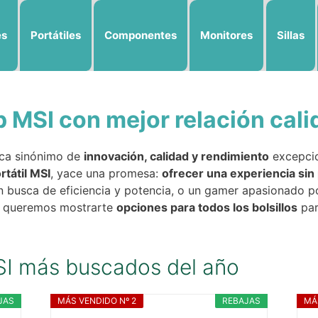
es
Portátiles
Componentes
Monitores
Sillas
p MSI con mejor relación cali
rca sinónimo de
innovación, calidad y rendimiento
excepcio
rtátil MSI
, yace una promesa:
ofrecer una experiencia sin
en busca de eficiencia y potencia, o un gamer apasionado po
, queremos mostrarte
opciones para todos los bolsillos
par
MSI más buscados del año
JAS
MÁS VENDIDO Nº 2
REBAJAS
MÁ