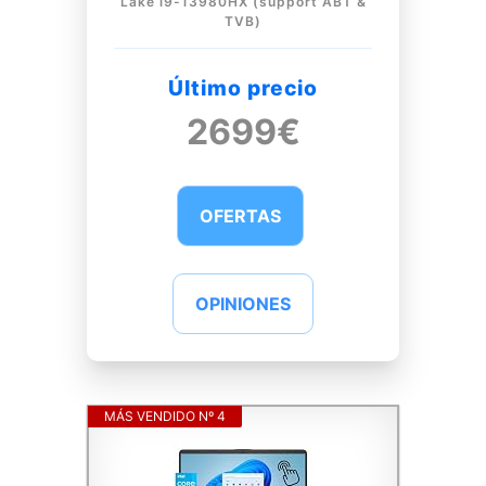
Lake i9-13980HX (support ABT &
TVB)
Último precio
2699€
OFERTAS
OPINIONES
MÁS VENDIDO Nº 4