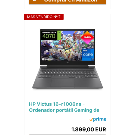
MÁS VENDIDO Nº 7
HP Victus 16-r1006ns -
Ordenador portátil Gaming de
16.1" (Intel Core i7-14700HX,
32GB RAM, 1TB...
1.899,00 EUR