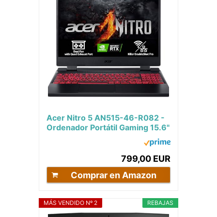
Acer Nitro 5 AN515-46-R082 -
Ordenador Portátil Gaming 15.6"
Full HD IPS 144Hz (AMD Ryzen
7, 16GB...
799,00 EUR
Comprar en Amazon
MÁS VENDIDO Nº 2
REBAJAS