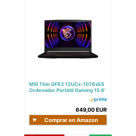
MSI Thin GF63 12UCx-1076xES
Ordenador Portátil Gaming 15.6'
FHD, 144Hz, (Intel Core i5-
12450H, RTx...
649,00 EUR
Comprar en Amazon