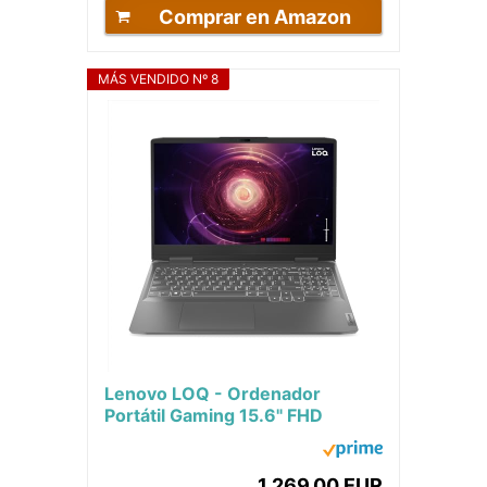
Comprar en Amazon
MÁS VENDIDO Nº 8
Lenovo LOQ - Ordenador
Portátil Gaming 15.6" FHD
144Hz (AMD Ryzen 7 7840HS,
16 GB RAM,1TB SSD, WiFi...
1.269,00 EUR