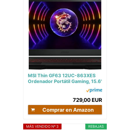
MSI Thin GF63 12UC-863XES
Ordenador Portátil Gaming, 15.6'
FHD, 144Hz, (Intel Core i5-
12450H, RTX...
729,00 EUR
Comprar en Amazon
MÁS VENDIDO Nº 3
REBAJAS