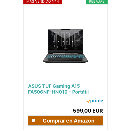
MÁS VENDIDO Nº 4
REBAJAS
ASUS TUF Gaming A15
FA506NF-HN010 - Portátil
Gaming de 15.6" Full HD 144Hz
(AMD Ryzen 5 7535HS,...
599,00 EUR
Comprar en Amazon