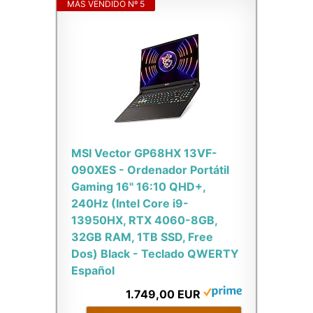
MÁS VENDIDO Nº 5
MSI Vector GP68HX 13VF-
090XES - Ordenador Portátil
Gaming 16" 16:10 QHD+,
240Hz (Intel Core i9-
13950HX, RTX 4060-8GB,
32GB RAM, 1TB SSD, Free
Dos) Black - Teclado QWERTY
Español
1.749,00 EUR