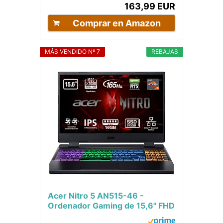
163,99 EUR
Comprar en Amazon
MÁS VENDIDO Nº 7
REBAJAS
Acer Nitro 5 AN515-46 -
Ordenador Gaming de 15,6" FHD
IPS 165Hz (AMD Ryzen 7-