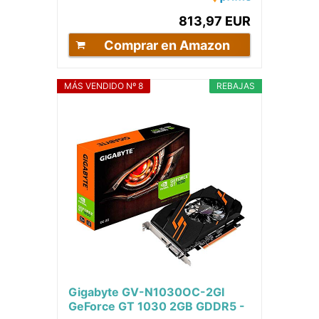
6800H, 16 GB RAM, 512...
813,97 EUR
Comprar en Amazon
MÁS VENDIDO Nº 8
REBAJAS
Gigabyte GV-N1030OC-2GI
GeForce GT 1030 2GB GDDR5 -