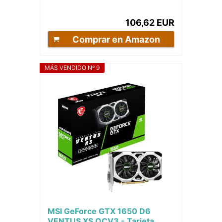
Tarjeta gráfica (NVIDIA, GeForce
GT 1030, 4096...
106,62 EUR
Comprar en Amazon
MÁS VENDIDO Nº 9
MSI GeForce GTX 1650 D6
VENTUS XS OCV3 - Tarjeta