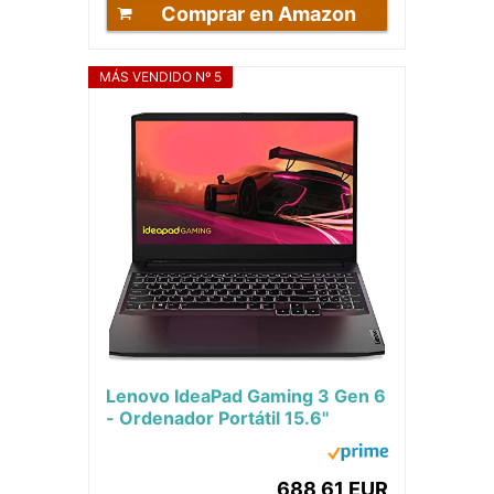
Comprar en Amazon
MÁS VENDIDO Nº 5
Lenovo IdeaPad Gaming 3 Gen 6
- Ordenador Portátil 15.6"
FullHD 60Hz (AMD Ryzen 5
5600H, 8GB RAM,...
688,61 EUR