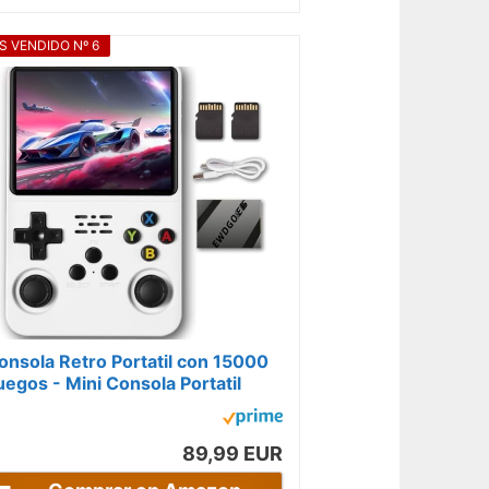
S VENDIDO Nº 6
onsola Retro Portatil con 15000
uegos - Mini Consola Portatil
lanca Juegos de PS1, PSP, N64,
DS,...
89,99 EUR