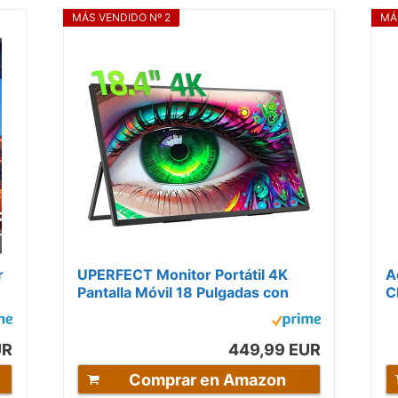
MÁS VENDIDO Nº 2
MÁ
r
UPERFECT Monitor Portátil 4K
A
Pantalla Móvil 18 Pulgadas con
C
Pantalla UHD 3840 * 2160 IPS
c
Soporte...
(
UR
449,99 EUR
Comprar en Amazon