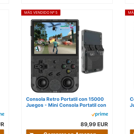
MÁS VENDIDO Nº 5
MÁ
Consola Retro Portatil con 15000
C
Juegos - Mini Consola Portatil con
J
..
Juegos de PS1, PSP, N64, NDS,...
B
N
UR
89,99 EUR