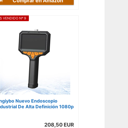
Comprar en Amazon
S VENDIDO Nº 9
ngiybo Nuevo Endoscopio
ndustrial De Alta Definición 1080p
on Pantalla Ips De 4,3
ulgadas,...
208,50 EUR