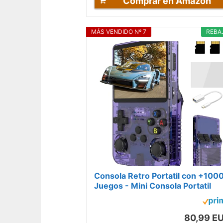
Comprar en Amazon
MÁS VENDIDO Nº 7
REBA
Consola Retro Portatil con +100
Juegos - Mini Consola Portatil
Linux - Juegos de PS1, PSP, N64,.
80,99 E