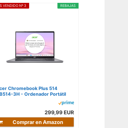
S VENDIDO Nº 3
REBAJAS
cer Chromebook Plus 514
B514-3H - Ordenador Portátil
on Google IA 14" WUXGA IPS
AMD Ryzen 3...
299,99 EUR
Comprar en Amazon