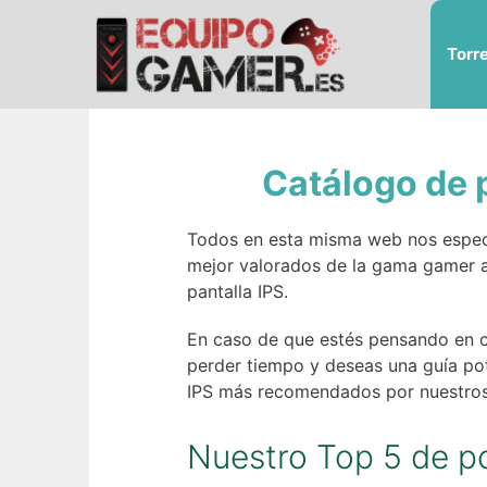
Saltar
al
Torr
contenido
Catálogo de p
Todos en esta misma web nos especi
mejor valorados de la gama gamer a
pantalla IPS.
En caso de que estés pensando en c
perder tiempo y deseas una guía pot
IPS más recomendados por nuestros v
Nuestro Top 5 de po