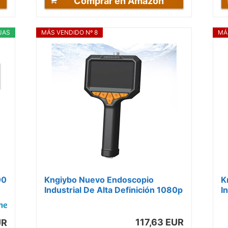
Comprar en Amazon
JAS
MÁS VENDIDO Nº 8
MÁ
00
Kngiybo Nuevo Endoscopio
K
Industrial De Alta Definición 1080p
I
..
con Pantalla IPS De 4,3
C
Pulgadas,...
P
117,63 EUR
UR