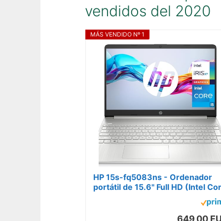
vendidos del 2020
MÁS VENDIDO Nº 1
HP 15s-fq5083ns - Ordenador
portátil de 15.6" Full HD (Intel Co
i5-1235U, 16GB RAM, 512GB
SSD,...
649,00 E