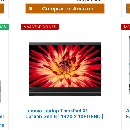
Comprar en Amazon
JAS
MÁS VENDIDO Nº 5
MÁ
Lenovo Laptop ThinkPad X1
A
el
Carbon Gen 6 | 1920 x 1080 FHD |
E
Core i5-8250U - Disco duro SSD
1
de 1 TB -...
8