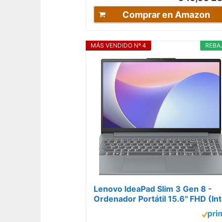
Comprar en Amazon
MÁS VENDIDO Nº 4
REBA
Lenovo IdeaPad Slim 3 Gen 8 -
Ordenador Portátil 15.6" FHD (Int
Core i5-12450H, 8GB RAM,
512GB...