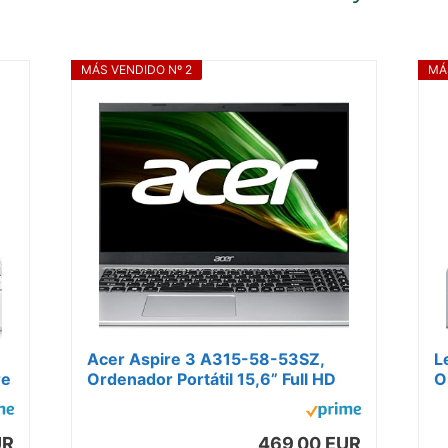
MÁS VENDIDO Nº 2
MÁ
Acer Aspire 3 A315-58-53SZ,
L
re
Ordenador Portátil 15,6” Full HD
O
(Intel Core i5-1135G7, 8 GB RAM,
(
512...
W
UR
469,00 EUR