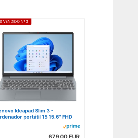
S VENDIDO Nº 3
enovo Ideapad Slim 3 -
rdenador portátil 15 15.6" FHD
Intel i5-12450H, 16GB, 1 TB SSD,
indows...
679,00 EUR