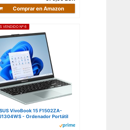
Comprar en Amazon
S VENDIDO Nº 6
SUS VivoBook 15 F1502ZA-
J1304WS - Ordenador Portátil
5.6" Full HD (Intel Core i5-1235U,
GB RAM,...