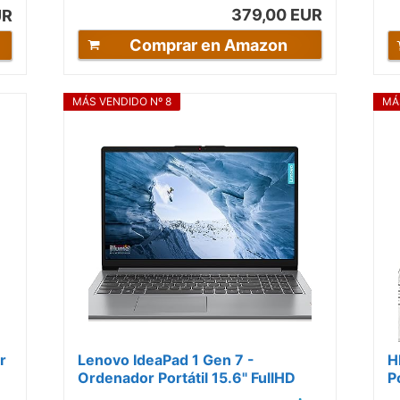
379,00 EUR
UR
Comprar en Amazon
MÁS VENDIDO Nº 8
MÁ
r
Lenovo IdeaPad 1 Gen 7 -
H
Ordenador Portátil 15.6" FullHD
P
.
(Intel Core i5-1235U, 16GB RAM,
i