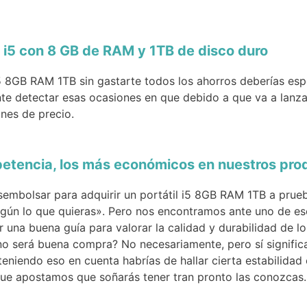
 i5 con 8 GB de RAM y 1TB de disco duro
 i5 8GB RAM 1TB sin gastarte todos los ahorros deberías es
nte detectar esas ocasiones en que debido a que va a lanza
ones de precio.
petencia, los más económicos en nuestros pr
sembolsar para adquirir un portátil i5 8GB RAM 1TB a pru
gún lo que quieras». Pero nos encontramos ante uno de eso
er una buena guía para valorar la calidad y durabilidad de 
 no será buena compra? No necesariamente, pero sí signific
eniendo eso en cuenta habrías de hallar cierta estabilidad 
 que apostamos que soñarás tener tran pronto las conozcas.