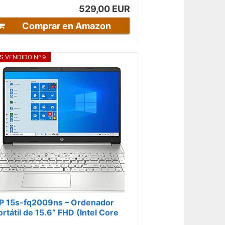
529,00 EUR
Comprar en Amazon
S VENDIDO Nº 9
P 15s-fq2009ns – Ordenador
ortátil de 15.6” FHD (Intel Core
5-1135G7, 8GB RAM, 512GB