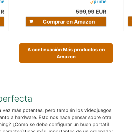
512GB SSD,...
S
UR
599,99 EUR
Comprar en Amazon
A continuación Más productos en
Amazon
perfecta
a vez más potentes, pero también los videojuegos
anto a hardware. Esto nos hace pensar sobre otra
aming? ¿Cómo se debe configurar un buen portátil
s características más importantes de un ordenador