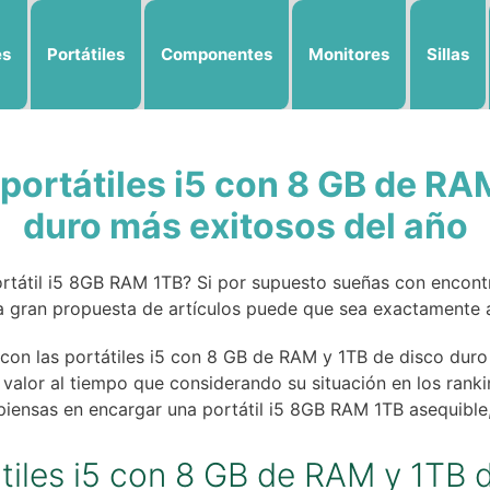
es
Portátiles
Componentes
Monitores
Sillas
 portátiles i5 con 8 GB de RA
duro más exitosos del año
ortátil i5 8GB RAM 1TB? Si por supuesto sueñas con encont
a gran propuesta de artículos puede que sea exactamente 
a con las portátiles i5 con 8 GB de RAM y 1TB de disco d
valor al tiempo que considerando su situación en los ranki
piensas en encargar una portátil i5 8GB RAM 1TB asequible, 
átiles i5 con 8 GB de RAM y 1TB 