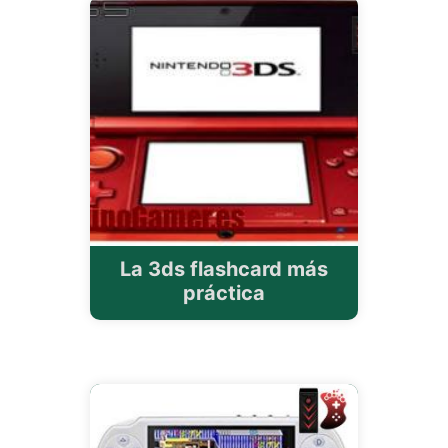
La 3ds flashcard más
práctica