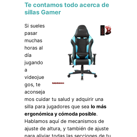
Te contamos todo acerca de
sillas Gamer
Si sueles
pasar
muchas
horas al
día
jugando
a
videojue
gos, te
aconseja
mos cuidar tu salud y adquirir una
silla para jugadores que sea
lo más
ergonómica y cómoda posible
.
Hablamos aquí de mecanismos de
ajuste de altura, y también de ajuste
para aliviar todas las secciones de tu