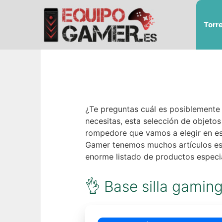
Saltar
al
Torr
contenido
¿Te preguntas cuál es posiblemente 
necesitas, esta selección de objet
rompedore que vamos a elegir en est
Gamer tenemos muchos artículos est
enorme listado de productos especia
👌 Base silla gamin