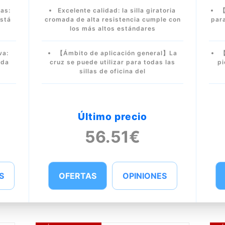
as:
Excelente calidad: la silla giratoria
【
está
cromada de alta resistencia cumple con
para
los más altos estándares
va:
【Ámbito de aplicación general】La
【
ada
cruz se puede utilizar para todas las
pi
sillas de oficina del
Último precio
56.51€
S
OFERTAS
OPINIONES