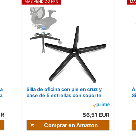
MÁS VENDIDO Nº 5
MÁ
la
Silla de oficina con pie en cruz y
A
la
base de 5 estrellas con soporte,
Si
marco de metal negro
1
pentagonal,...
P
UR
56,51 EUR
Comprar en Amazon