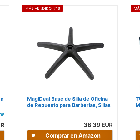
MÁS VENDIDO Nº 8
MÁ
en
MagiDeal Base de Silla de Oficina
T
de Repuesto para Barberías, Sillas
M
..
Gaming, Salas de Reuniones
p
38,39 EUR
UR
Comprar en Amazon