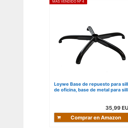
MÁS VENDIDO Nº 4
Loywe Base de repuesto para sil
de oficina, base de metal para sil
giratoria, pieza de repuesto...
35,99 E
Comprar en Amazon