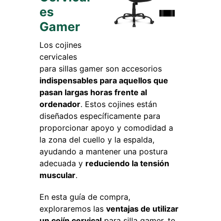
es
Gamer
Los cojines
cervicales
para sillas gamer son accesorios
indispensables para aquellos que
pasan largas horas frente al
ordenador
. Estos cojines están
diseñados específicamente para
proporcionar apoyo y comodidad a
la zona del cuello y la espalda,
ayudando a mantener una postura
adecuada y
reduciendo la tensión
muscular
.
En esta guía de compra,
exploraremos las
ventajas de utilizar
un cojín cervical
para silla gamer, te