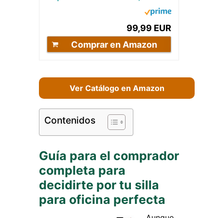
Malla Transpirable con cojín
Grueso Rotación de...
99,99 EUR
Comprar en Amazon
Ver Catálogo en Amazon
Contenidos
Guía para el comprador
completa para
decidirte por tu silla
para oficina perfecta
Aunque