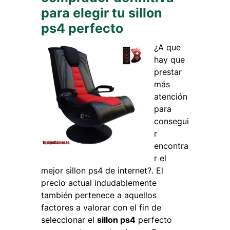
para elegir tu sillon
ps4 perfecto
¿A que
hay que
prestar
más
atención
para
consegui
r
encontra
r el
mejor sillon ps4 de internet?. El
precio actual indudablemente
también pertenece a aquellos
factores a valorar con el fin de
seleccionar el
sillon ps4
perfecto