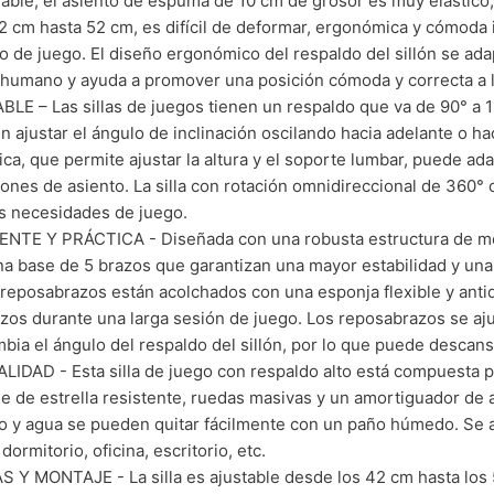
rable; el asiento de espuma de 10 cm de grosor es muy elástico,
2 cm hasta 52 cm, es difícil de deformar, ergonómica y cómoda
 o de juego. El diseño ergonómico del respaldo del sillón se ada
humano y ayuda a promover una posición cómoda y correcta a l
LE – Las sillas de juegos tienen un respaldo que va de 90° a 1
n ajustar el ángulo de inclinación oscilando hacia adelante o hac
ca, que permite ajustar la altura y el soporte lumbar, puede ad
iones de asiento. La silla con rotación omnidireccional de 360° c
s necesidades de juego.
NTE Y PRÁCTICA - Diseñada con una robusta estructura de met
na base de 5 brazos que garantizan una mayor estabilidad y un
 reposabrazos están acolchados con una esponja flexible y anti
zos durante una larga sesión de juego. Los reposabrazos se a
bia el ángulo del respaldo del sillón, por lo que puede descansa
LIDAD - Esta silla de juego con respaldo alto está compuesta 
e de estrella resistente, ruedas masivas y un amortiguador de 
o y agua se pueden quitar fácilmente con un paño húmedo. Se a
dormitorio, oficina, escritorio, etc.
 Y MONTAJE - La silla es ajustable desde los 42 cm hasta los 5