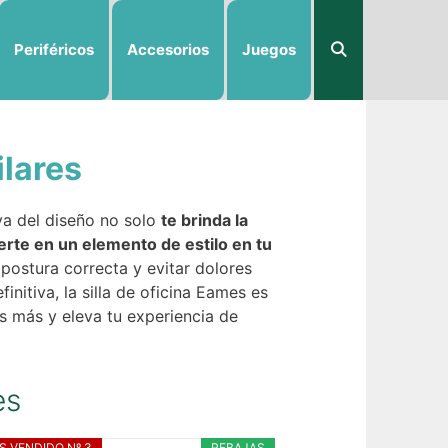
Periféricos
Accesorios
Juegos
ilares
oya del diseño no solo
te brinda la
erte en un elemento de estilo en tu
postura correcta y evitar dolores
efinitiva, la silla de oficina Eames es
s más y eleva tu experiencia de
es
S VENDIDO Nº 3
REBAJAS