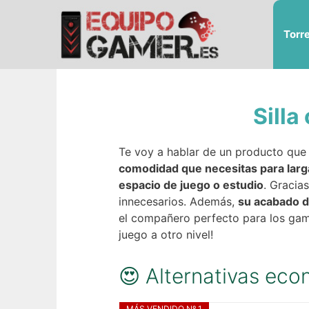
Saltar
al
Torr
contenido
Silla
Te voy a hablar de un producto que 
comodidad que necesitas para larg
espacio de juego o estudio
. Gracia
innecesarios. Además,
su acabado de
el compañero perfecto para los game
juego a otro nivel!
😍 Alternativas econ
MÁS VENDIDO Nº 1