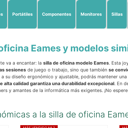
es
Portátiles
Componentes
Monitores
Sillas
 oficina Eames y modelos sim
te va a encantar: la
silla de oficina modelo Eames
. Esta j
as sesiones
de juego o trabajo, sino que también
se convi
s a su diseño ergonómico y ajustable, podrás mantener una 
 alta calidad garantiza una durabilidad excepcional
. En d
rs y amantes de la informática más exigentes. ¡No espere
ómicas a la silla de oficina Eam
MÁS VENDIDO Nº 2
MÁ