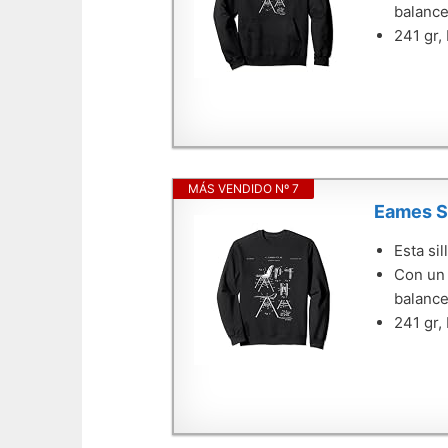
balance
241 gr,
MÁS VENDIDO Nº 7
Eames Si
Esta si
Con un 
balance
241 gr,