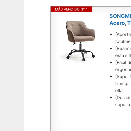
MÁS VENDIDO Nº 4
SONGMICS
Acero, T
[Aporta
totalme
[Realme
esta si
[Fácil d
ergonóm
[Superfi
transpi
ella
[Durade
soporte