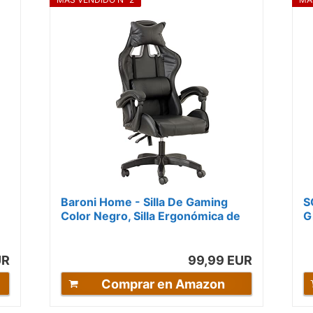
Baroni Home - Silla De Gaming
S
Color Negro, Silla Ergonómica de
G
Oficina con Respaldo Regulable
d
de...
UR
99,99 EUR
Comprar en Amazon