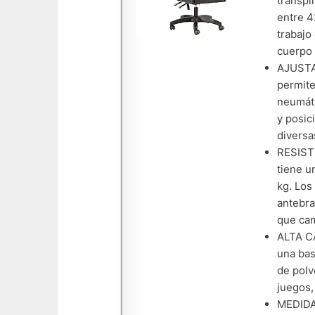
transpi
entre 4
trabajo
cuerpo 
AJUSTAB
permite
neumáti
y posic
diversa
RESISTE
tiene u
kg. Los
antebra
que cam
ALTA CA
una bas
de polv
juegos, 
MEDIDAS