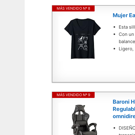
MÁS VENDIDO Nº 8
Mujer Ea
Esta si
Con un 
balance
Ligero,
MÁS VENDIDO Nº 9
Baroni H
Regulabl
omnidir
DISEÑO 