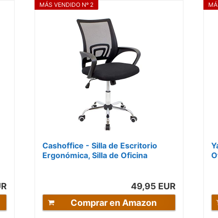
MÁS VENDIDO Nº 2
MÁ
Cashoffice - Silla de Escritorio
Y
Ergonómica, Silla de Oficina
O
Giratoria con Respaldo
A
Transpirable...
R
UR
49,95 EUR
Comprar en Amazon