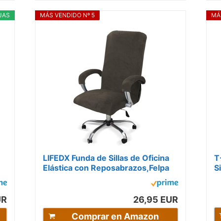
JAS
MÁS VENDIDO Nº 5
MÁ
LIFEDX Funda de Sillas de Oficina
T
Elástica con Reposabrazos,Felpa
S
de Terciopelo,Modernas
c
Cubiertas...
R
UR
26,95 EUR
Comprar en Amazon