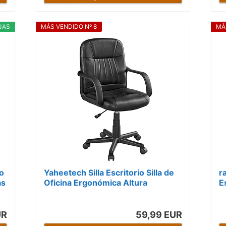
JAS
MÁS VENDIDO Nº 8
MÁ
o
Yaheetech Silla Escritorio Silla de
r
as
Oficina Ergonómica Altura
E
Ajustable Asiento Cubierto de
R
PU...
S
UR
59,99 EUR