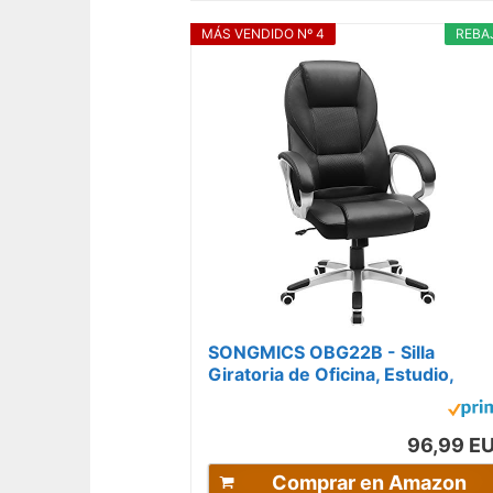
MÁS VENDIDO Nº 4
REBA
SONGMICS OBG22B - Silla
Giratoria de Oficina, Estudio,
Ergonómica, PU, con Ruedas,
Negro, 76x66x32
96,99 E
Comprar en Amazon