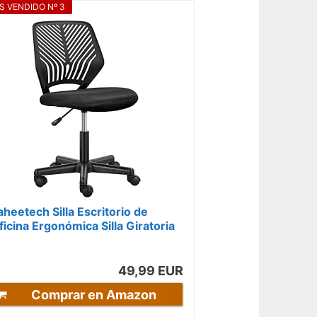
S VENDIDO Nº 3
aheetech Silla Escritorio de
ficina Ergonómica Silla Giratoria
ltura Ajustable sin
eposabrazos...
49,99 EUR
Comprar en Amazon