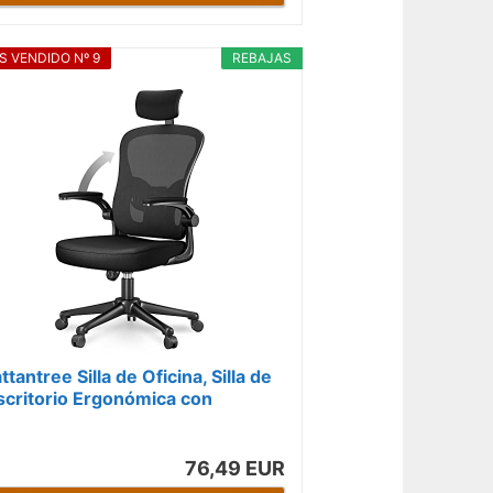
S VENDIDO Nº 9
REBAJAS
attantree Silla de Oficina, Silla de
scritorio Ergonómica con
eposacabezas Ajustable y
oporte...
76,49 EUR