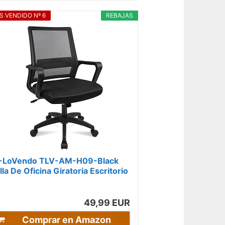
S VENDIDO Nº 6
REBAJAS
-LoVendo TLV-AM-H09-Black
illa De Oficina Giratoria Escritorio
on Soporte Lumbar Sillon
uedas...
49,99 EUR
Comprar en Amazon