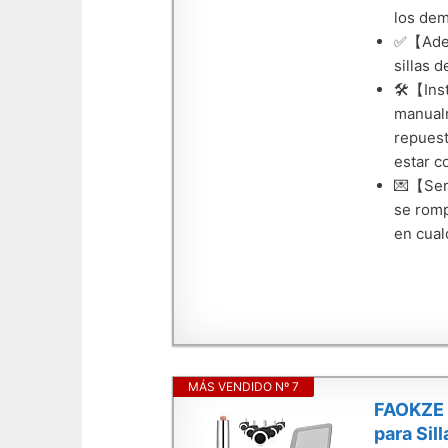
los dem
✅【Adecu
sillas 
🛠️【Ins
manualm
repuest
estar c
💌【Serv
se romp
en cual
MÁS VENDIDO Nº 7
FAOKZE C
para Sil