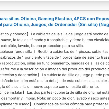
ara sillas Oficina, Gaming Elastica, 4PCS con Repo
l para Oficina, Juegos, de Ordenador (Sin silla) (Neg
stico y cómodo】 La cubierta de la silla de juego está hecha de 
 suave, la tela es cómoda y transpirable, y tiene buena elasticida
 extraíble, lavado, buena protección para su silla.
ablecer funda silla 】 Recibirá cubiertas de 4 piezas: cubiertas
sabrazos de 1 por ciento y tapa de 1 porcentaje de asiento tras
de reproducción, sillas en funcionamiento, mangas de sillas de 
referirse a la descripción e imagen del producto del producto d
tección y decoración】 La cubierta de silla de juego puede prot
 dañado también está oculto debajo de esta cubierta. La cubiert
, le dé a su silla un nuevo aspecto con un estilo diferente.
il de instalar】 Las dos partes (cubierta de silla de oficina) est
r, desmontar y limpiar. Nota: un poco de olor, lavado y seco ant
liamente usado】 Combinada de sillón cómoda para proteger la