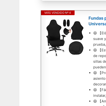
MÁS VENDIDO Nº 4
Fundas p
Universa
😄 【Elá
suave y
prueba,
😄 【Est
de repo
sillas 
pueden 
😄 【Pro
asiento
decorar
😄 【Fác
instala
😄 【Amp