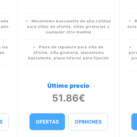
mada
Mecanismo basculante de alta calidad
R
esado
para sillas de oficina, sillas giratorias y
esta
cualquier otro mueble
 los
Pieza de repuesto para silla de
las
oficina, silla giratoria, mecanismo
par
basculante, placa inferior para fijación
pr
Último precio
51.86€
S
OFERTAS
OPINIONES