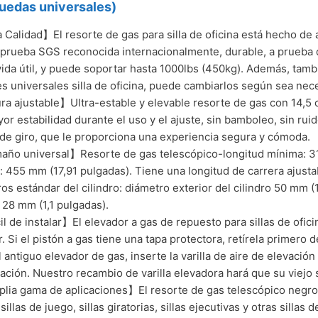
uedas universales)
 Calidad】El resorte de gas para silla de oficina está hecho de a
 prueba SGS reconocida internacionalmente, durable, a prueba 
ida útil, y puede soportar hasta 1000lbs (450kg). Además, tam
s universales silla de oficina, puede cambiarlos según sea nece
ra ajustable】Ultra-estable y elevable resorte de gas con 14,5
or estabilidad durante el uso y el ajuste, sin bamboleo, sin ruido
de giro, que le proporciona una experiencia segura y cómoda.
o universal】Resorte de gas telescópico-longitud mínima: 310
 455 mm (17,91 pulgadas). Tiene una longitud de carrera ajusta
os estándar del cilindro: diámetro exterior del cilindro 50 mm (1
o 28 mm (1,1 pulgadas).
il de instalar】El elevador a gas de repuesto para sillas de oficin
r. Si el pistón a gas tiene una tapa protectora, retírela primero 
el antiguo elevador de gas, inserte la varilla de aire de elevació
alación. Nuestro recambio de varilla elevadora hará que su viejo 
ia gama de aplicaciones】El resorte de gas telescópico negro s
 sillas de juego, sillas giratorias, sillas ejecutivas y otras sill