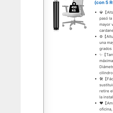
(con 5 R
💎【Alta
pasó la
mayor v
cardane
⚙️【Altu
una may
grados 
✨【Tamañ
máxima:
Diámetr
cilindr
🛠️【Fác
sustitui
retire 
la inst
❤️【Ampl
oficina,