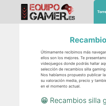
Saltar
al
Torr
contenido
Recambios
Últimamente recibimos más navegant
ellos son los mejores. Te presentamo
videojuegos donde podrás hallar aqu
selección de recambios silla gaming 
Nos habíamos propuesto publicar la
su valoración media, precio y tamb
en el momento actual.
😁 Recambios silla