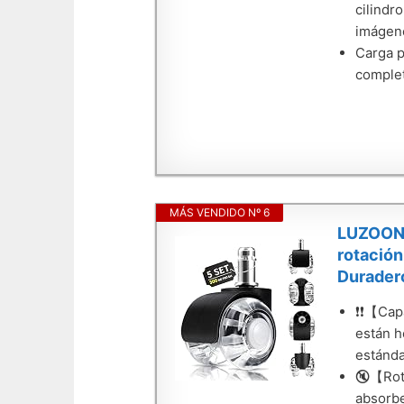
cilindr
imágen
Carga p
complet
MÁS VENDIDO Nº 6
LUZOON R
rotación
Durader
❗️❗️【Ca
están h
estánda
🔇【Rota
absorbe