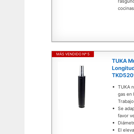
rasguño
cocinas
MÁS VENDIDO Nº 5
TUKA Mue
Longitud
TKD520
TUKA ne
gas en l
Trabajo
Se adap
favor v
Diámetr
El elev