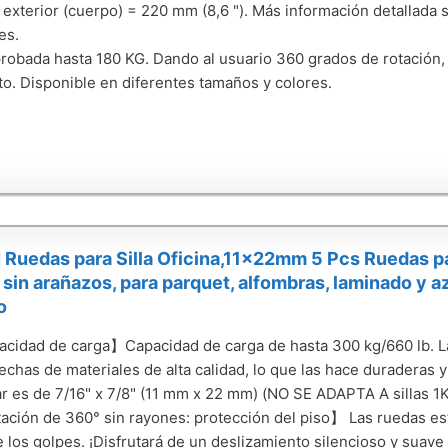
o exterior (cuerpo) = 220 mm (8,6 "). Más información detallada 
es.
robada hasta 180 KG. Dando al usuario 360 grados de rotación,
o. Disponible en diferentes tamaños y colores.
uedas para Silla Oficina,11x22mm 5 Pcs Ruedas para
 sin arañazos, para parquet, alfombras, laminado y az
o
pacidad de carga】Capacidad de carga de hasta 300 kg/660 lb. Las
echas de materiales de alta calidad, lo que las hace duraderas 
r es de 7/16" x 7/8" (11 mm x 22 mm) (NO SE ADAPTA A sillas 1K
ción de 360° sin rayones: protección del piso】 Las ruedas es
 los golpes. ¡Disfrutará de un deslizamiento silencioso y suave 