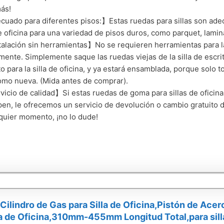
ás!
ado para diferentes pisos:】Estas ruedas para sillas son adecua
de oficina para una variedad de pisos duros, como parquet, lamina
talación sin herramientas】No se requieren herramientas para la
ente. Simplemente saque las ruedas viejas de la silla de escrit
o para la silla de oficina, y ya estará ensamblada, porque solo t
omo nueva. (Mida antes de comprar).
icio de calidad】Si estas ruedas de goma para sillas de oficin
en, le ofrecemos un servicio de devolución o cambio gratuito 
quier momento, ¡no lo dude!
ilindro de Gas para Silla de Oficina,Pistón de Ace
la de Oficina,310mm-455mm Longitud Total,para sil