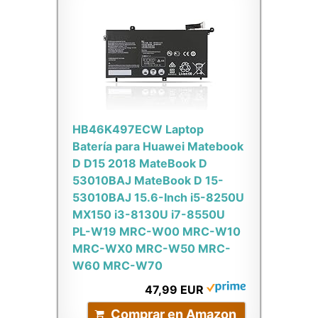
HB46K497ECW Laptop
Batería para Huawei Matebook
D D15 2018 MateBook D
53010BAJ MateBook D 15-
53010BAJ 15.6-Inch i5-8250U
MX150 i3-8130U i7-8550U
PL-W19 MRC-W00 MRC-W10
MRC-WX0 MRC-W50 MRC-
W60 MRC-W70
47,99 EUR
Comprar en Amazon