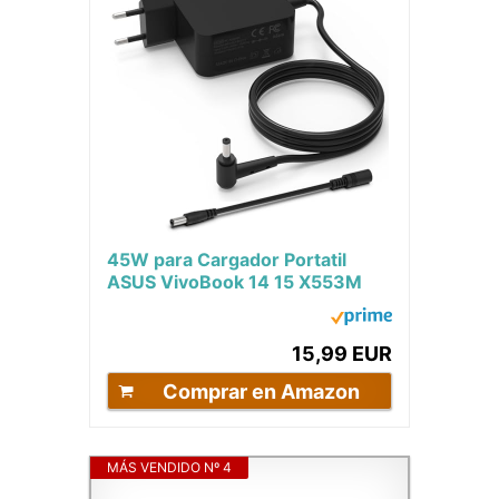
45W para Cargador Portatil
ASUS VivoBook 14 15 X553M
X553MA X556UA X556U X540L
X541U X515 UX430U...
15,99 EUR
Comprar en Amazon
MÁS VENDIDO Nº 4