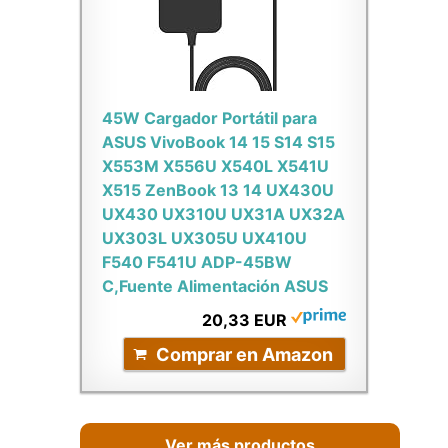
45W Cargador Portátil para
ASUS VivoBook 14 15 S14 S15
X553M X556U X540L X541U
X515 ZenBook 13 14 UX430U
UX430 UX310U UX31A UX32A
UX303L UX305U UX410U
F540 F541U ADP-45BW
C,Fuente Alimentación ASUS
20,33 EUR
Comprar en Amazon
Ver más productos