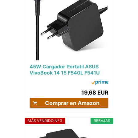
45W Cargador Portatil ASUS
VivoBook 14 15 F540L F541U
X540L X540Y X540S X541UA
X553M X556U X509JA...
19,68 EUR
Comprar en Amazon
MÁS VENDIDO Nº 3
REBAJAS