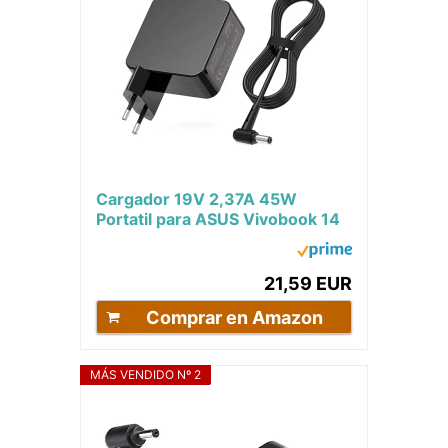
Cargador 19V 2,37A 45W
Portatil para ASUS Vivobook 14
S14 15 Zenbook F541U UX430U
X540U X512F F515JA...
21,59 EUR
Comprar en Amazon
MÁS VENDIDO Nº 2