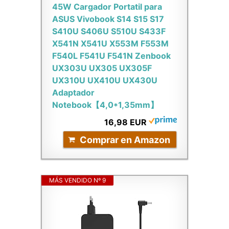
45W Cargador Portatil para
ASUS Vivobook S14 S15 S17
S410U S406U S510U S433F
X541N X541U X553M F553M
F540L F541U F541N Zenbook
UX303U UX305 UX305F
UX310U UX410U UX430U
Adaptador
Notebook【4,0*1,35mm】
16,98 EUR
Comprar en Amazon
MÁS VENDIDO Nº 9