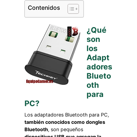
Contenidos
¿Qué
son
los
Adapt
adores
Blueto
oth
para
PC?
Los adaptadores Bluetooth para PC,
también conocidos como dongles
Bluetooth
, son pequeños
dispositivos USB que agregan la