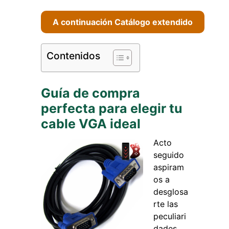
A continuación Catálogo extendido
Contenidos
Guía de compra
perfecta para elegir tu
cable VGA ideal
Acto
seguido
aspiram
os a
desglosa
rte las
peculiari
dades