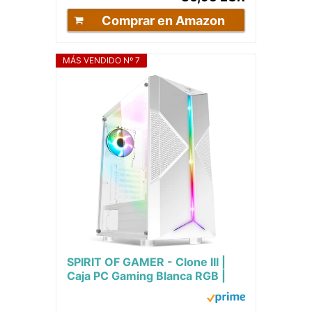
Comprar en Amazon
MÁS VENDIDO Nº 7
SPIRIT OF GAMER - Clone III |
Caja PC Gaming Blanca RGB |
Compatible ATX/Micro ATX/ITX
| Torre PC...