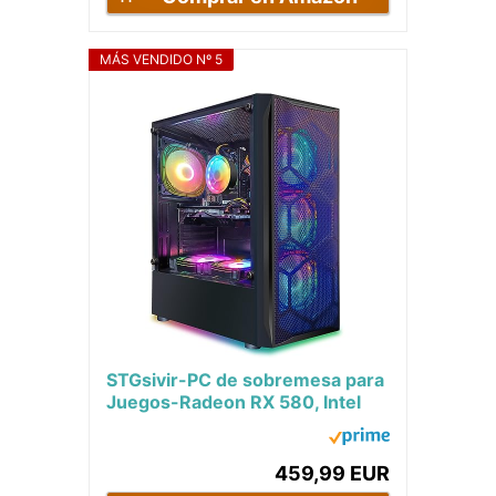
MÁS VENDIDO Nº 5
STGsivir-PC de sobremesa para
Juegos-Radeon RX 580, Intel
Core i7 3.4GHz-3.9GHz,16G
RAM, 512G SSD,...
459,99 EUR