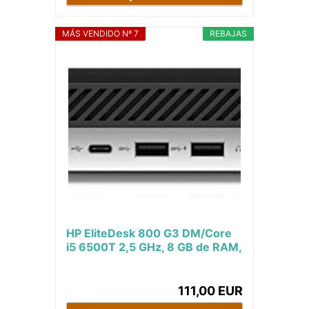
MÁS VENDIDO Nº 7
REBAJAS
HP EliteDesk 800 G3 DM/Core
i5 6500T 2,5 GHz, 8 GB de RAM,
SSD de 256 GB, Tarjeta gráfica
Intel HD,...
111,00 EUR