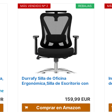
MÁS VENDIDO Nº 2
REBAJAS
MÁ
a,
Durrafy Silla de Oficina
I
Ergonómica,Silla de Escritorio con
d
reposacabezas, Apoyo Lumbar,...
S
159,99 EUR
UR
Comprar en Amazon