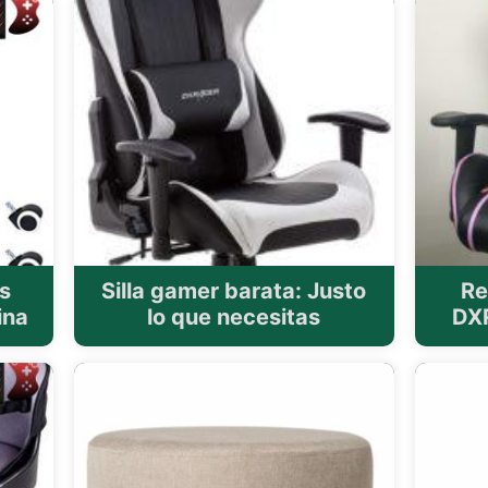
s
Silla gamer barata: Justo
Re
ina
lo que necesitas
DXR