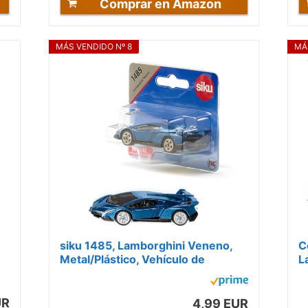
Comprar en Amazon
MÁS VENDIDO Nº 8
MÁ
siku 1485, Lamborghini Veneno,
C
Metal/Plástico, Vehículo de
L
juguete para niños, Azul oscuro,...
r
E
UR
4,99 EUR