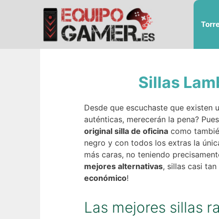
Saltar
al
Torr
contenido
Sillas Lam
Desde que escuchaste que existen un
auténticas, merecerán la pena? Pues
original silla de oficina
como tambié
negro y con todos los extras la úni
más caras, no teniendo precisamente
mejores alternativas
, sillas casi t
económico
!
Las mejores sillas r