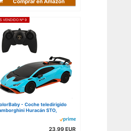
Comprar en Amazon
S VENDIDO Nº 9
olorBaby - Coche teledirigido
amborghini Huracán STO,
adiocontrol, Azul con Negro
scala 1:24,...
23,99 EUR