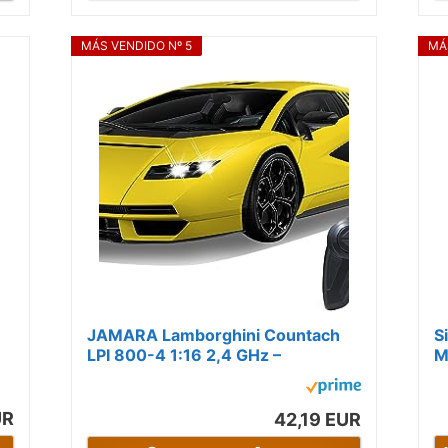
MÁS VENDIDO Nº 5
MÁ
JAMARA Lamborghini Countach
S
LPI 800-4 1:16 2,4 GHz –
M
Parabrisas Transparente, luz LED,
Coche RC
UR
42,19 EUR