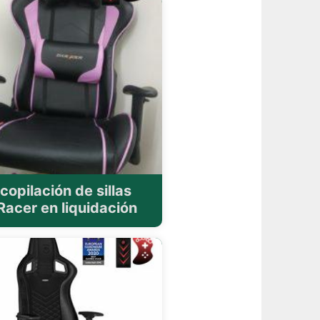
copilación de sillas
acer en liquidación