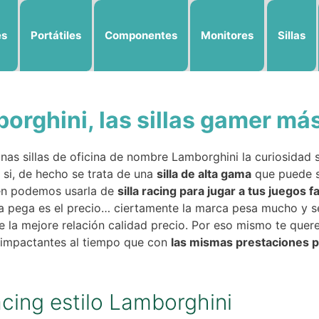
es
Portátiles
Componentes
Monitores
Sillas
borghini, las sillas gamer m
as sillas de oficina de nombre Lamborghini la curiosidad s
 si, de hecho se trata de una
silla de alta gama
que puede s
n podemos usarla de
silla racing para jugar a tus juegos 
ca pega es el precio… ciertamente la marca pesa mucho y se
 la mejore relación calidad precio. Por eso mismo te que
an impactantes al tiempo que con
las mismas prestaciones 
acing estilo Lamborghini