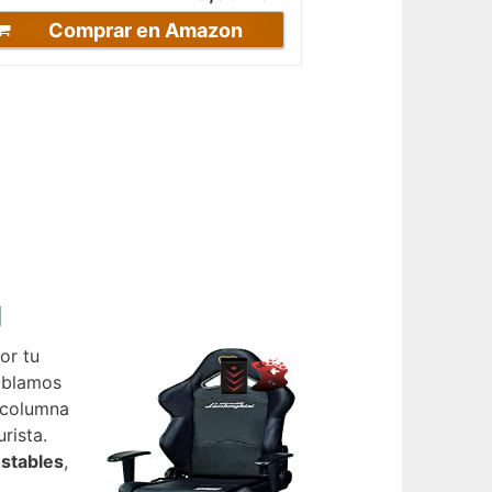
Comprar en Amazon
g
or tu
ablamos
a columna
rista.
ustables
,