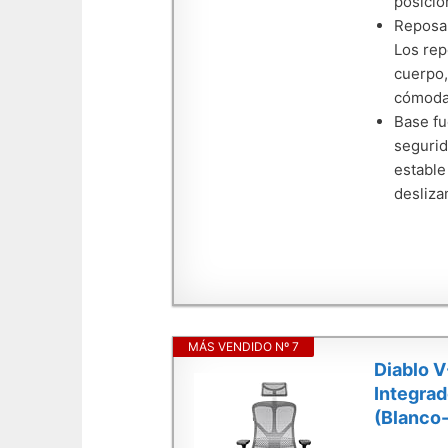
posició
Reposab
Los rep
cuerpo,
cómoda
Base fu
segurid
estable
desliza
MÁS VENDIDO Nº 7
Diablo V
Integra
(Blanco-