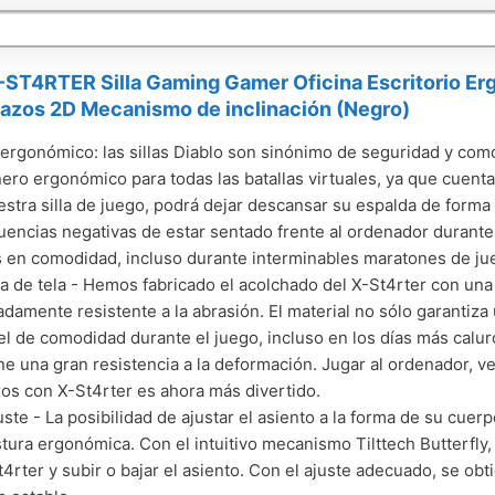
-ST4RTER Silla Gaming Gamer Oficina Escritorio Er
azos 2D Mecanismo de inclinación (Negro)
ergonómico: las sillas Diablo son sinónimo de seguridad y com
ro ergonómico para todas las batallas virtuales, ya que cuenta
stra silla de juego, podrá dejar descansar su espalda de forma 
encias negativas de estar sentado frente al ordenador durante
 en comodidad, incluso durante interminables maratones de ju
a de tela - Hemos fabricado el acolchado del X-St4rter con una
damente resistente a la abrasión. El material no sólo garantiza
vel de comodidad durante el juego, incluso en los días más caluro
iene una gran resistencia a la deformación. Jugar al ordenador, v
bros con X-St4rter es ahora más divertido.
juste - La posibilidad de ajustar el asiento a la forma de su cue
tura ergonómica. Con el intuitivo mecanismo Tilttech Butterfly,
t4rter y subir o bajar el asiento. Con el ajuste adecuado, se o