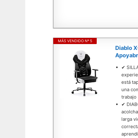
MÁS VENDIDO Nº 5
Diablo X
Apoyabr
✔ SILLA
experie
está ta
una com
trabajo
✔ DIABÓ
acolcha
larga v
correct
aprendi