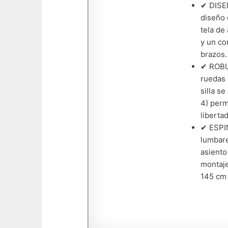
✔ DISEÑ
diseño 
tela de
y un co
brazos.
✔ ROBUS
ruedas 
silla s
4) perm
liberta
✔ ESPIN
lumbare
asiento
montaje
145 cm 