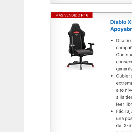
MÁS VENDIDO Nº 6
Diablo X
Apoyabr
Diseño 
compañe
Con nue
consecu
ganarás
Cubiert
extrema
alto ni
silla t
leer li
Fácil a
una pos
del X-S