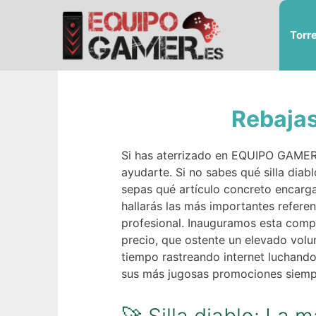
Saltar
al
Torr
contenido
Rebajas
Si has aterrizado en EQUIPO GAMER 
ayudarte. Si no sabes qué silla diab
sepas qué artículo concreto encarga
hallarás las más importantes referen
profesional. Inauguramos esta compa
precio, que ostente un elevado vol
tiempo rastreando internet luchando 
sus más jugosas promociones siempre