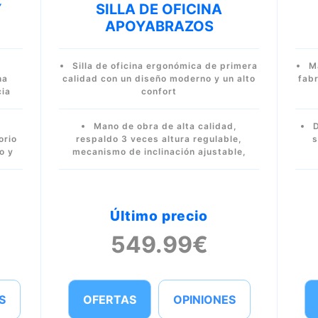
Y
SILLA DE OFICINA
APOYABRAZOS
Silla de oficina ergonómica de primera
Ma
na
calidad con un diseño moderno y un alto
fabr
cia
confort
Mano de obra de alta calidad,
orio
respaldo 3 veces altura regulable,
s
o y
mecanismo de inclinación ajustable,
Último precio
549.99€
S
OFERTAS
OPINIONES