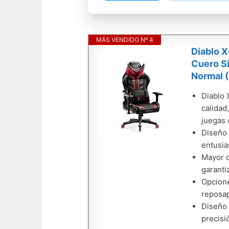
MÁS VENDIDO Nº 4
Diablo X
Cuero Si
Normal (
Diablo 
calidad
juegas 
Diseño 
entusia
Mayor c
garanti
Opcione
reposap
Diseño 
precisi