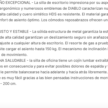
O EXCEPCIONAL - La silla de escritorio impresiona por su aspe
ergonómico y numerosos emblemas de DIABLO caracterizan nues
 alta calidad y cuero sintético HDS es resistente. El material gar
nfort de asiento óptimo. Los cómodos reposabrazos ofrecen un
TO Y ESTABLE - La sólida estructura de metal garantiza la estabi
de alta calidad garantizan un deslizamiento seguro sin arañazos.
e ajuste a cualquier altura de escritorio. El resorte de gas a pru
ite cargar el asiento hasta 150 kg. El mecanismo de inclinación
d de movimiento.
A SALUDABLE - la silla de oficina tiene un cojín lumbar extraíb
s en consecuencia y para evitar posibles dolores de espalda y t
 le permite balancearse hacia adelante y hacia atrás libremente.
 es muy fácil gracias a las bien pensadas instrucciones de mon
- 200 cm.