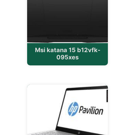
Msi katana 15 b12vfk-
095xes