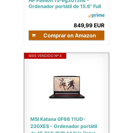
HP Pavilon 15-eg3013ns -
Ordenador portátil de 15.6" Full
HD (Intel Core i7-1355U, 16GB
RAM, 512GB...
849,99 EUR
Comprar en Amazon
MÁS VENDIDO Nº 4
MSI Katana GF66 11UD-
230XES - Ordenador portátil