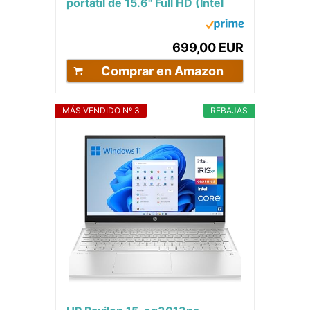
portátil de 15.6" Full HD (Intel
Core i7-1355U, 16GB RAM,
512GB SSD,...
699,00 EUR
Comprar en Amazon
MÁS VENDIDO Nº 3
REBAJAS