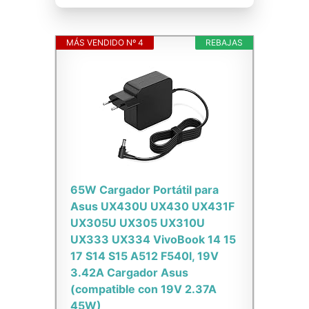
MÁS VENDIDO Nº 4
REBAJAS
65W Cargador Portátil para
Asus UX430U UX430 UX431F
UX305U UX305 UX310U
UX333 UX334 VivoBook 14 15
17 S14 S15 A512 F540l, 19V
3.42A Cargador Asus
(compatible con 19V 2.37A
45W)