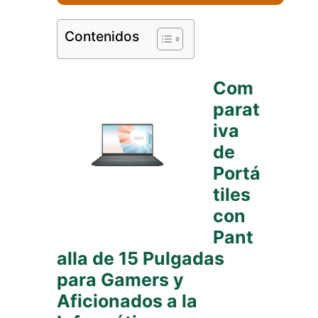
Contenidos
Com
parat
iva
de
Portá
tiles
con
Pant
alla de 15 Pulgadas
para Gamers y
Aficionados a la