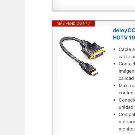
MÁS VENDIDO Nº 7
deleyCO
HDTV 19
Cable a
cable a
Contact
imágene
calidad
Máx. re
conteni
Conecto
unidad 
Compati
noteboo
monitor