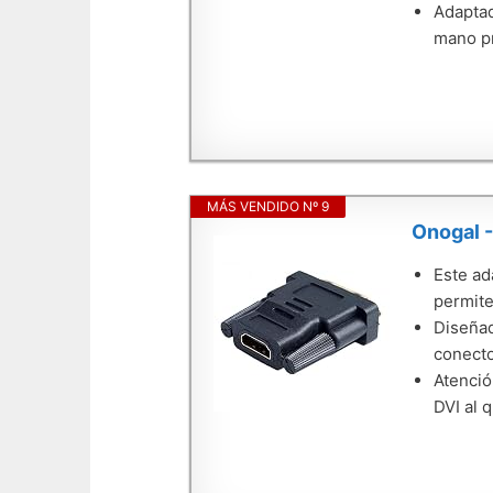
Adaptad
mano p
MÁS VENDIDO Nº 9
Onogal 
Este ad
permite
Diseñad
conecto
Atenció
DVI al 