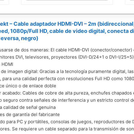
ekt – Cable adaptador HDMI-DVI – 2m (bidirecciona
ed, 1080p/Full HD, cable de video digital, conecta 
ceversa, negro)
sarse de dos maneras: El cable HDMI-DVI (conector/conector) 
itores DVI, televisores, proyectores (DVI-D/24+1 o DVI-I/25+5) 
a HDMI
 de imagen digital: Gracias a la tecnología puramente digital, la
, para una calidad perfecta con resoluciones Full HD como 10
ce único o de enlace doble
r acabado: Cables de cobre de alta pureza, enchufes chapados e
o seguro contra señales de interferencia y un estricto control d
a calidad de señal genuina
s de garantía del fabricante
o para PC y portátiles, consolas de juegos, reproductores de D
ores. Se requiere un cable separado para la transmisión de so