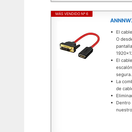
MÁS VENDIDO Nº 6
ANNNWZZ
El cabl
O desde
pantall
1920x12
El cabl
escalón
segura.
La comb
de cabl
Elimina
Dentro 
nuestro