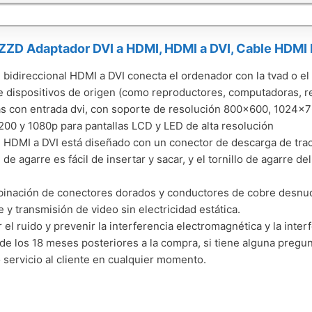
D Adaptador DVI a HDMI, HDMI a DVI, Cable HDMI
e bidireccional HDMI a DVI conecta el ordenador con la tvad o el
 dispositivos de origen (como reproductores, computadoras, r
as con entrada dvi, con soporte de resolución 800x600, 1024x
00 y 1080p para pantallas LCD y LED de alta resolución
e HDMI a DVI está diseñado con un conector de descarga de tra
 de agarre es fácil de insertar y sacar, y el tornillo de agarre 
inación de conectores dorados y conductores de cobre desnu
e y transmisión de video sin electricidad estática.
r el ruido y prevenir la interferencia electromagnética y la inte
de los 18 meses posteriores a la compra, si tiene alguna preg
 servicio al cliente en cualquier momento.