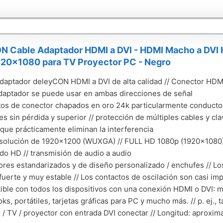
N Cable Adaptador HDMI a DVI - HDMI Macho a DVI
20x1080 para TV Proyector PC - Negro
daptador deleyCON HDMI a DVI de alta calidad // Conector HDMI 
daptador se puede usar en ambas direcciones de señal
os de conector chapados en oro 24k particularmente conductor
s sin pérdida y superior // protección de múltiples cables y clav
 que prácticamente eliminan la interferencia
solución de 1920x1200 (WUXGA) // FULL HD 1080p (1920x1080) 
do HD // transmisión de audio a audio
res estandarizados y de diseño personalizado / enchufes // Lo
fuerte y muy estable // Los contactos de oscilación son casi im
ble con todos los dispositivos con una conexión HDMI o DVI: mo
ks, portátiles, tarjetas gráficas para PC y mucho más. // p. ej., 
 / TV / proyector con entrada DVI conectar // Longitud: aprox