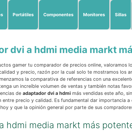
es
Portátiles
Componentes
Monitores
Sillas
or dvi a hdmi media markt m
ctos gamer tu comparador de precios online, valoramos lo
calidad y precio, razón por la cual solo te mostramos los a
omenzamos la comparativa de referencias con una excelent
e tenga un increíble volumen de ventas y también notas favo
rencias de
adaptador dvi a hdmi
más vendidas este año, si
 entre precio y calidad. Es fundamental dar importancia a 
e hoy y que la opinión general por parte de sus compradore
i a hdmi media markt más potent