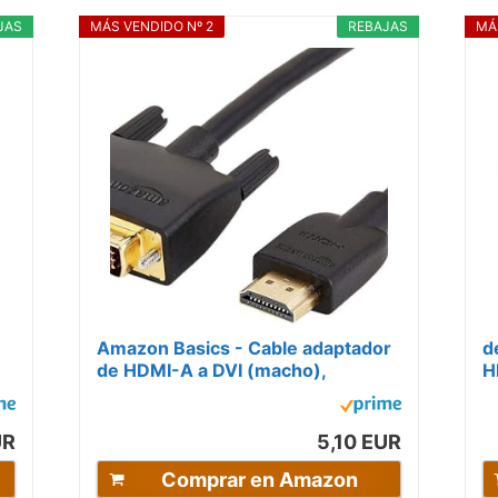
JAS
MÁS VENDIDO Nº 2
REBAJAS
MÁ
Amazon Basics - Cable adaptador
d
de HDMI-A a DVI (macho),
H
bidireccional de 1080P, chapado
(
en oro, 1.8...
M
UR
5,10 EUR
Comprar en Amazon