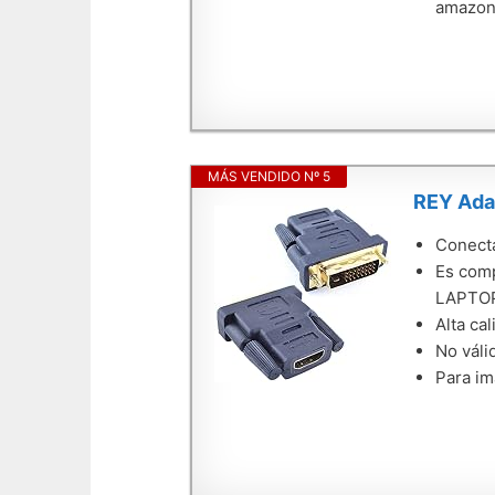
amazon.
MÁS VENDIDO Nº 5
REY Ada
Conecta
Es comp
LAPTOP
Alta cal
No váli
Para im