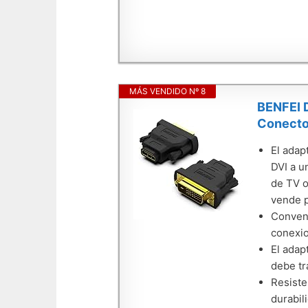
MÁS VENDIDO Nº 8
BENFEI D
Conecto
El adap
DVI a u
de TV o
vende p
Conveni
conexio
El adap
debe tr
Resiste
durabil