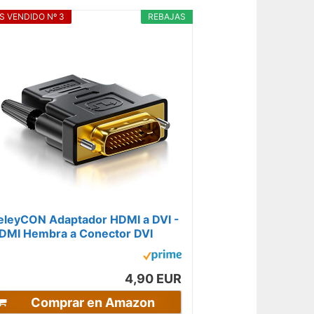
S VENDIDO Nº 3
REBAJAS
eleyCON Adaptador HDMI a DVI -
DMI Hembra a Conector DVI
24+1) Full HD 1080p para
onitores PC o...
4,90 EUR
Comprar en Amazon