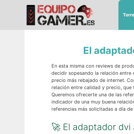
Saltar
al
Torr
contenido
El adaptad
En esta misma con reviews de produ
decidir sopesando la relación entre 
precio más rebajado de internet. C
relación entre calidad y precio, qu
Queremos ofrecerte una de las refe
indicador de una muy buena relación
referencias más solicitadas a día d
🚀 El adaptador dv