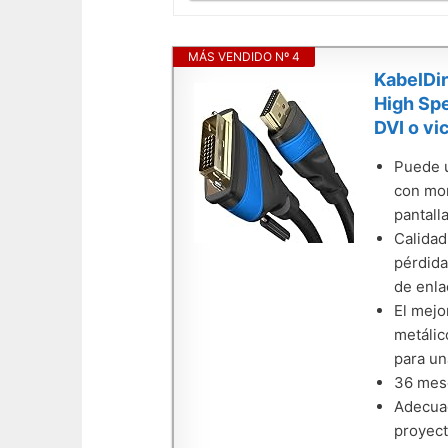
MÁS VENDIDO Nº 4
KabelDir
High Spe
DVI o vi
Puede u
con mon
pantall
Calidad
pérdida
de enla
El mejo
metálic
para un
36 mese
Adecuad
proyect