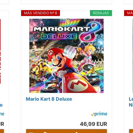
MÁS VENDIDO Nº 8
REBAJAS
MÁ
Mario Kart 8 Deluxe
L
do
N
UR
46,99 EUR