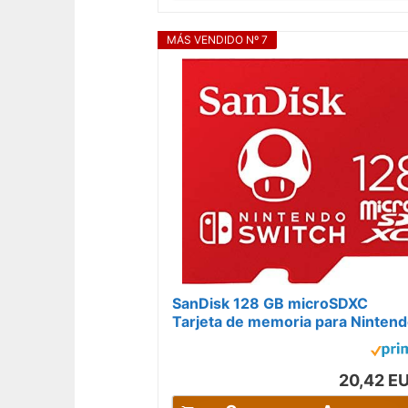
MÁS VENDIDO Nº 7
SanDisk 128 GB microSDXC
Tarjeta de memoria para Ninten
Switch, hasta 100 MB/s UHS-I
Class 10 U3
20,42 E