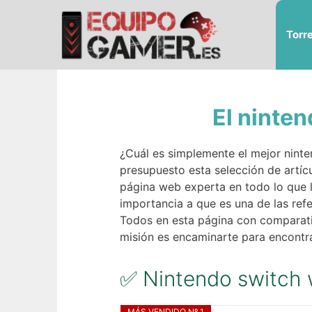
Saltar
al
Torr
contenido
El ninte
¿Cuál es simplemente el mejor ninte
presupuesto esta selección de artíc
página web experta en todo lo que l
importancia a que es una de las ref
Todos en esta página con comparativ
misión es encaminarte para encontra
✅ Nintendo switch 
MÁS VENDIDO Nº 1