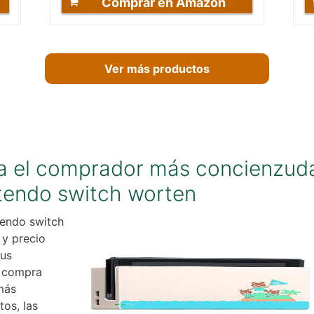
Comprar en Amazon
Ver más productos
ra el comprador más concienzuda
ntendo switch worten
tendo switch
 y precio
tus
e compra
más
os, las