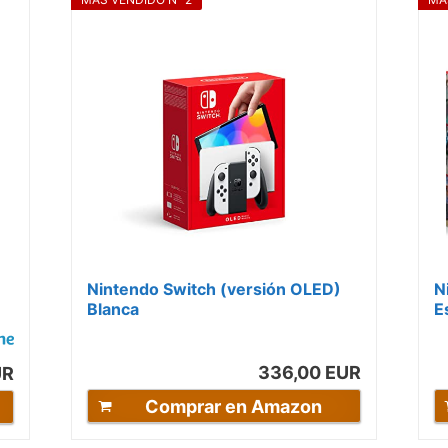
Nintendo Switch (versión OLED)
N
Blanca
E
N
336,00 EUR
UR
Comprar en Amazon