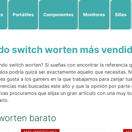
es
Portátiles
Componentes
Monitores
Sillas
ndo switch worten más vendid
ndo switch worten? Si sueñas con encontrar la referencia 
ulos podría quizá ser exactamente aquello que necesitas. 
es gusta a los gamers en la que trabajamos para zanjar tu
erencias más buscadas este año y que la opinión por parte 
as procuramos que elijas un gran artículo con una muy bue
rlo.
worten barato
MÁS VENDIDO Nº 2
MÁ