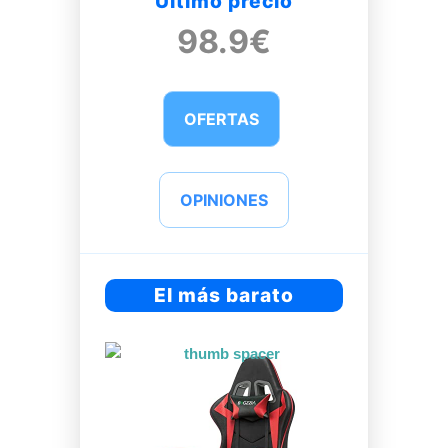
Último precio
98.9€
OFERTAS
OPINIONES
El más barato