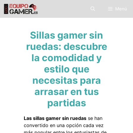
Saltar
Menú
al
contenido
Sillas gamer sin
ruedas: descubre
la comodidad y
estilo que
necesitas para
arrasar en tus
partidas
Las sillas gamer sin ruedas
se han
convertido en una opción cada vez
más popular entre los entusiastas de