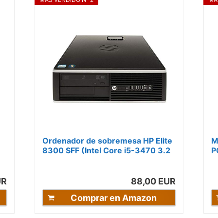
Ordenador de sobremesa HP Elite
M
8300 SFF (Intel Core i5-3470 3.2
P
 +
GHz 16GB de RAM Disco SSD de
y
240GB...
4.
UR
88,00 EUR
Comprar en Amazon