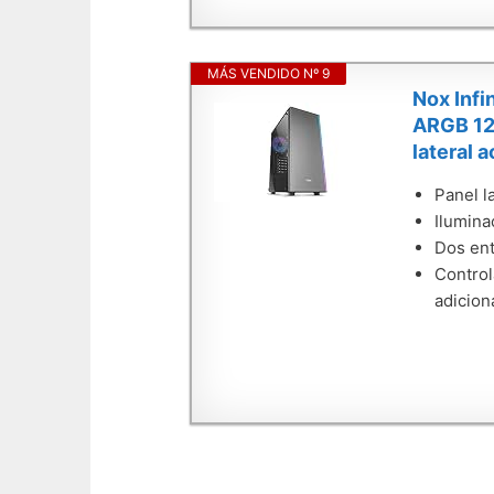
MÁS VENDIDO Nº 9
Nox Inf
ARGB 120
lateral a
Panel la
Ilumina
Dos ent
Control
adicion