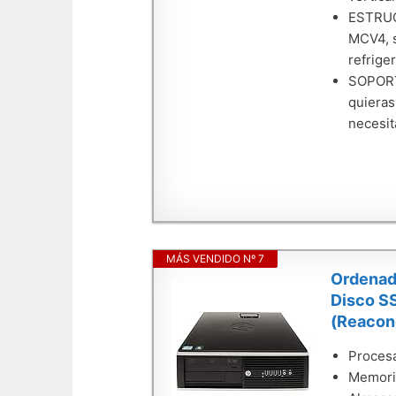
ESTRUC
MCV4, s
refrige
SOPORTE
quieras
necesit
MÁS VENDIDO Nº 7
Ordenad
Disco S
(Reacon
Procesa
Memori