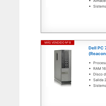
Almace
Sistema
MÁS VENDIDO Nº 8
Dell PC 
(Reacon
Procesa
RAM 1
Disco d
Salida 
Sistem