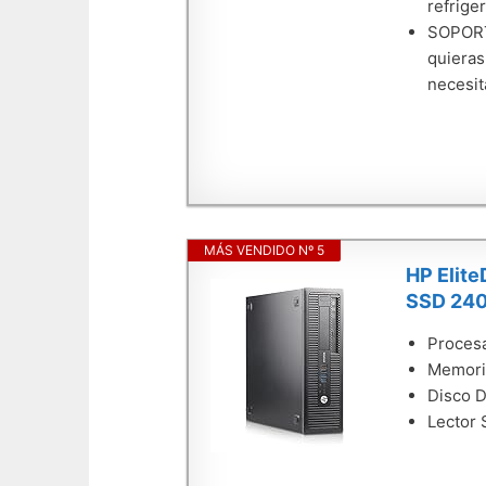
refrige
SOPORTE
quieras
necesit
MÁS VENDIDO Nº 5
HP Elite
SSD 240
Proces
Memori
Disco 
Lector 