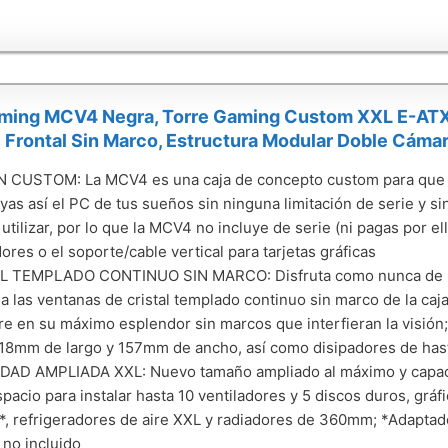
ming MCV4 Negra, Torre Gaming Custom XXL E-ATX,
y Frontal Sin Marco, Estructura Modular Doble Cáma
 CUSTOM: La MCV4 es una caja de concepto custom para que d
yas así el PC de tus sueños sin ninguna limitación de serie y s
 utilizar, por lo que la MCV4 no incluye de serie (ni pagas por e
dores o el soporte/cable vertical para tarjetas gráficas
L TEMPLADO CONTINUO SIN MARCO: Disfruta como nunca de u
 a las ventanas de cristal templado continuo sin marco de la c
e en su máximo esplendor sin marcos que interfieran la visión
18mm de largo y 157mm de ancho, así como disipadores de has
DAD AMPLIADA XXL: Nuevo tamaño ampliado al máximo y capaci
spacio para instalar hasta 10 ventiladores y 5 discos duros, grá
l*, refrigeradores de aire XXL y radiadores de 360mm; *Adaptado
 no incluido