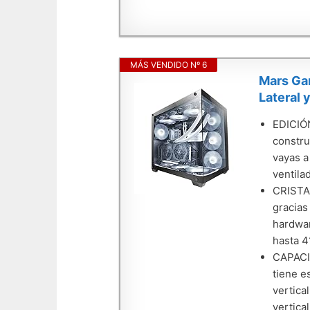
MÁS VENDIDO Nº 6
Mars Ga
Lateral 
EDICIÓN
constru
vayas a
ventila
CRISTA
gracias
hardwar
hasta 4
CAPACI
tiene e
vertica
vertical