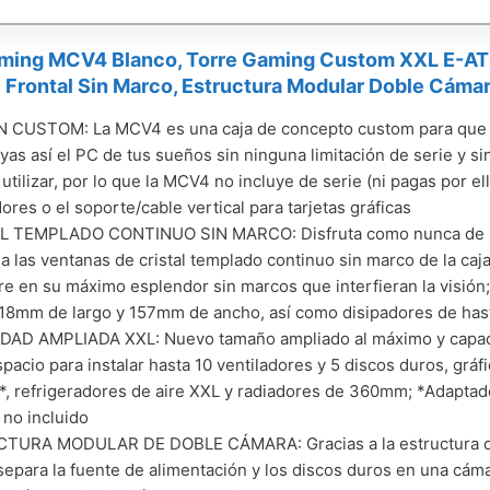
ming MCV4 Blanco, Torre Gaming Custom XXL E-ATX
y Frontal Sin Marco, Estructura Modular Doble Cáma
 CUSTOM: La MCV4 es una caja de concepto custom para que d
yas así el PC de tus sueños sin ninguna limitación de serie y s
 utilizar, por lo que la MCV4 no incluye de serie (ni pagas por e
dores o el soporte/cable vertical para tarjetas gráficas
L TEMPLADO CONTINUO SIN MARCO: Disfruta como nunca de u
 a las ventanas de cristal templado continuo sin marco de la c
e en su máximo esplendor sin marcos que interfieran la visión
18mm de largo y 157mm de ancho, así como disipadores de has
DAD AMPLIADA XXL: Nuevo tamaño ampliado al máximo y capaci
spacio para instalar hasta 10 ventiladores y 5 discos duros, grá
l*, refrigeradores de aire XXL y radiadores de 360mm; *Adaptado
 no incluido
TURA MODULAR DE DOBLE CÁMARA: Gracias a la estructura de 
epara la fuente de alimentación y los discos duros en una cáma