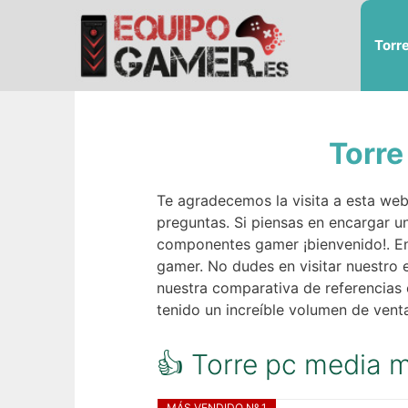
Saltar
al
Torr
contenido
Torre
Te agradecemos la visita a esta we
preguntas. Si piensas en encargar un
componentes gamer ¡bienvenido!. E
gamer. No dudes en visitar nuestro 
nuestra comparativa de referencias 
tenido un increíble volumen de vent
👍 Torre pc media m
MÁS VENDIDO Nº 1