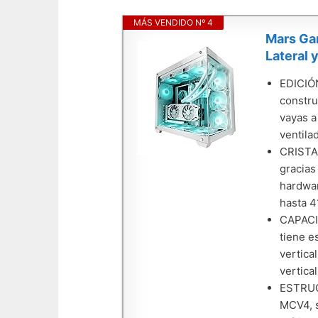
MÁS VENDIDO Nº 4
Mars Ga
Lateral 
EDICIÓN
constru
vayas a
ventila
CRISTA
gracias
hardwar
hasta 4
CAPACI
tiene e
vertica
vertical
ESTRUC
MCV4, s