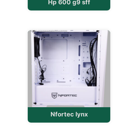
Hp 600 g9 sff
Nfortec lynx