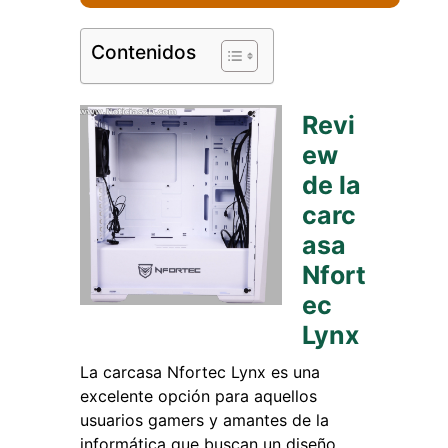
Contenidos
Revi
ew
de la
carc
asa
Nfort
ec
Lynx
La carcasa Nfortec Lynx es una
excelente opción para aquellos
usuarios gamers y amantes de la
informática que buscan un diseño