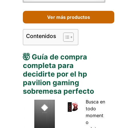
Ver más productos
Contenidos
🤯 Guía de compra
completa para
decidirte por el hp
pavilion gaming
sobremesa perfecto
Busca en
todo
moment
o