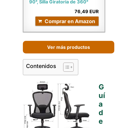
90°, Silla Giratoria de 360°
76,49 EUR
Comprar en Amazon
Ver más productos
Contenidos
G
uí
a
d
e