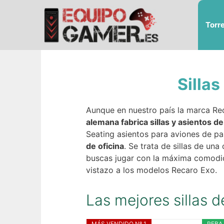
Saltar
al
Torr
contenido
Sillas
Aunque en nuestro país la marca Rec
alemana fabrica sillas y asientos d
Seating asientos para aviones de pas
de oficina
. Se trata de sillas de una
buscas jugar con la máxima comodid
vistazo a los modelos Recaro Exo.
Las mejores sillas d
MÁS VENDIDO Nº 1
REBA