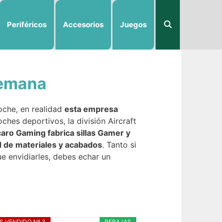
Periféricos
Accesorios
Juegos
alemana
oche, en realidad
esta empresa
ches deportivos, la división Aircraft
aro Gaming fabrica sillas Gamer y
d de materiales y acabados
. Tanto si
e envidiarles, debes echar un
S VENDIDO Nº 3
REBAJAS