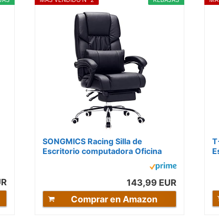
SONGMICS Racing Silla de
T
Escritorio computadora Oficina
E
Ergonómica con reposapiés
y
Plegable PU...
O
UR
143,99 EUR
Comprar en Amazon