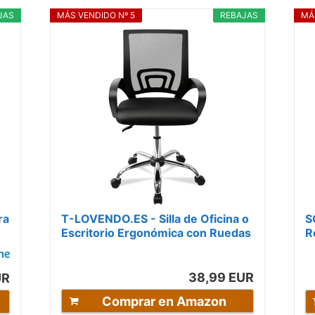
JAS
MÁS VENDIDO Nº 5
REBAJAS
MÁ
ra
T-LOVENDO.ES - Silla de Oficina o
S
Escritorio Ergonómica con Ruedas
R
y Soporte Lumbar. Juvenil....
I
d
38,99 EUR
UR
Comprar en Amazon