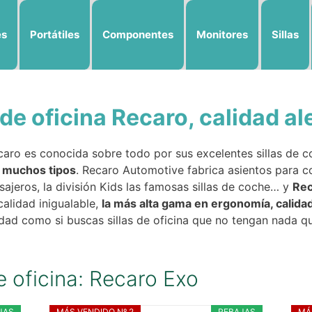
es
Portátiles
Componentes
Monitores
Sillas
 de oficina Recaro, calidad 
aro es conocida sobre todo por sus excelentes sillas de c
e muchos tipos
. Recaro Automotive fabrica asientos para co
ajeros, la división Kids las famosas sillas de coche… y
Rec
 calidad inigualable,
la más alta gama en ergonomía, calida
ad como si buscas sillas de oficina que no tengan nada qu
e oficina: Recaro Exo
JAS
MÁS VENDIDO Nº 2
REBAJAS
MÁ