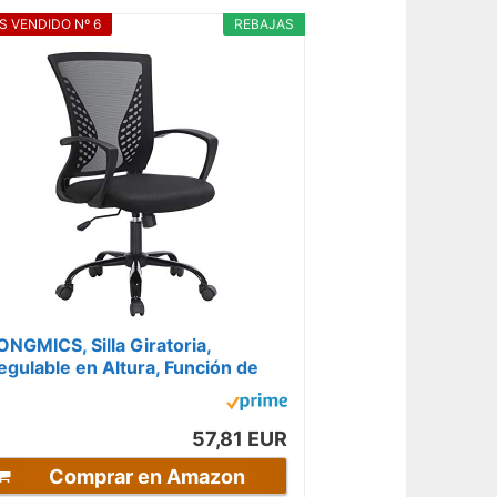
S VENDIDO Nº 6
REBAJAS
ONGMICS, Silla Giratoria,
egulable en Altura, Función de
nclinación, Respaldo y Asiento
e...
57,81 EUR
Comprar en Amazon