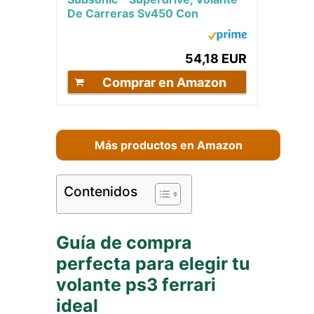
De Carreras Sv450 Con
Pedales, Cambio Y Vibración,
Xbox X/Series,...
54,18 EUR
Comprar en Amazon
Más productos en Amazon
Contenidos
Guía de compra
perfecta para elegir tu
volante ps3 ferrari
ideal