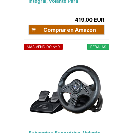
Integral, Volante Para
PS4/PS3/PC, Tamaño Único,
Negro
419,00 EUR
Comprar en Amazon
MÁS VENDIDO Nº 9
REBAJAS
Subsonic - Superdrive, Volante