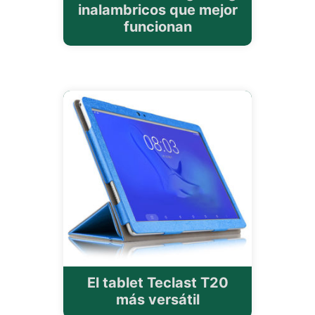
inalambricos que mejor
funcionan
El tablet Teclast T20
más versátil