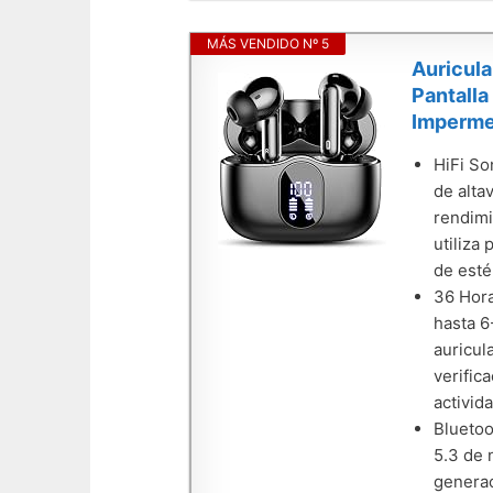
MÁS VENDIDO Nº 5
Auricula
Pantalla
Imperme
HiFi So
de alta
rendimi
utiliza
de esté
36 Hora
hasta 6
auricul
verific
activida
Bluetoo
5.3 de 
generac