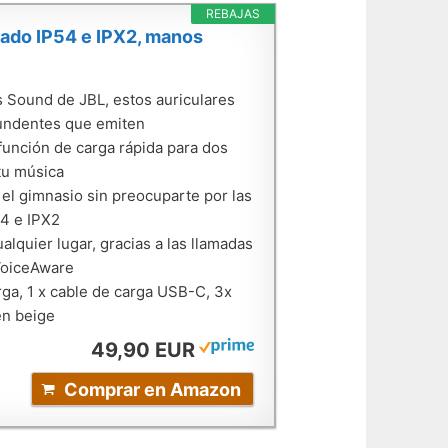
REBAJAS
cado IP54 e IPX2, manos
s Sound de JBL, estos auriculares
ntundentes que emiten
 función de carga rápida para dos
tu música
o el gimnasio sin preocuparte por las
54 e IPX2
quier lugar, gracias a las llamadas
VoiceAware
ga, 1 x cable de carga USB-C, 3x
en beige
49,90 EUR
Comprar en Amazon