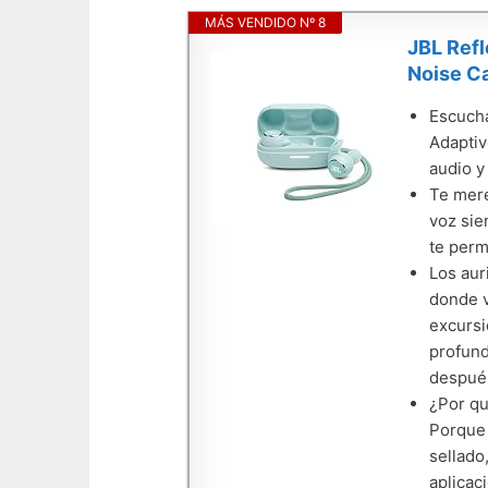
MÁS VENDIDO Nº 8
JBL Refl
Noise Ca
Escucha
Adaptiv
audio y
Te mere
voz sie
te perm
Los aur
donde v
excursi
profund
despué
¿Por qu
Porque
sellado
aplicac