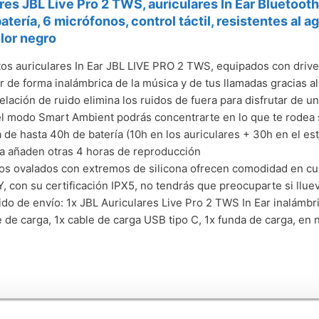
res JBL Live Pro 2 TWS, auriculares In Ear Bluetoot
atería, 6 micrófonos, control táctil, resistentes al 
lor negro
os auriculares In Ear JBL LIVE PRO 2 TWS, equipados con driv
ar de forma inalámbrica de la música y de tus llamadas gracias a
elación de ruido elimina los ruidos de fuera para disfrutar de 
el modo Smart Ambient podrás concentrarte en lo que te rodea s
a de hasta 40h de batería (10h en los auriculares + 30h en el es
a añaden otras 4 horas de reproducción
os ovalados con extremos de silicona ofrecen comodidad en cua
 Y, con su certificación IPX5, no tendrás que preocuparte si llue
do de envío: 1x JBL Auriculares Live Pro 2 TWS In Ear inalámbr
 de carga, 1x cable de carga USB tipo C, 1x funda de carga, en 