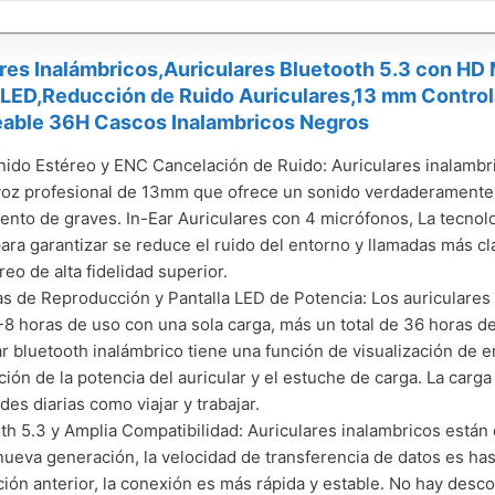
res Inalámbricos,Auriculares Bluetooth 5.3 con HD 
 LED,Reducción de Ruido Auriculares,13 mm Control
able 36H Cascos Inalambricos Negros
nido Estéreo y ENC Cancelación de Ruido: Auriculares inalambri
voz profesional de 13mm que ofrece un sonido verdaderamente n
ento de graves. In-Ear Auriculares con 4 micrófonos, La tecno
 para garantizar se reduce el ruido del entorno y llamadas más cl
reo de alta fidelidad superior.
s de Reproducción y Pantalla LED de Potencia: Los auriculares
-8 horas de uso con una sola carga, más un total de 36 horas de
ar bluetooth inalámbrico tiene una función de visualización de ene
ación de la potencia del auricular y el estuche de carga. La carga
des diarias como viajar y trabajar.
th 5.3 y Amplia Compatibilidad: Auriculares inalambricos están
nueva generación, la velocidad de transferencia de datos es ha
ión anterior, la conexión es más rápida y estable. No hay des