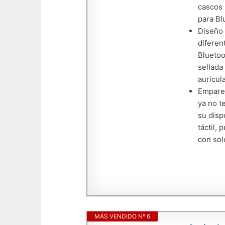
cascos 
para Bl
Diseño 
diferen
Bluetoo
sellada
auricul
Emparej
ya no t
su disp
táctil,
con sol
MÁS VENDIDO Nº 6