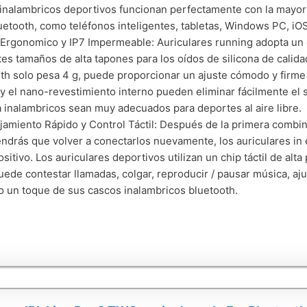
inalambricos deportivos funcionan perfectamente con la mayoría
uetooth, como teléfonos inteligentes, tabletas, Windows PC, iO
Ergonomico y IP7 Impermeable: Auriculares running adopta un
tes tamaños de alta tapones para los oídos de silicona de calidad
th solo pesa 4 g, puede proporcionar un ajuste cómodo y firme 
 y el nano-revestimiento interno pueden eliminar fácilmente el su
a inalambricos sean muy adecuados para deportes al aire libre.
amiento Rápido y Control Táctil: Después de la primera combina
endrás que volver a conectarlos nuevamente, los auriculares i
ositivo. Los auriculares deportivos utilizan un chip táctil de alta
 puede contestar llamadas, colgar, reproducir / pausar música, ajus
o un toque de sus cascos inalambricos bluetooth.