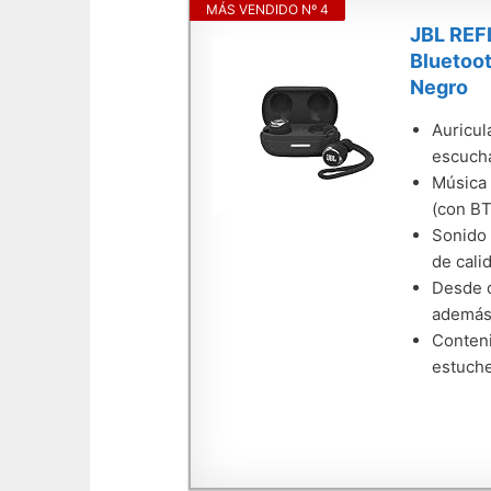
MÁS VENDIDO Nº 4
JBL REF
Bluetoot
Negro
Auricul
escucha
Música 
(con BT
Sonido 
de cali
Desde q
además,
Conteni
estuche