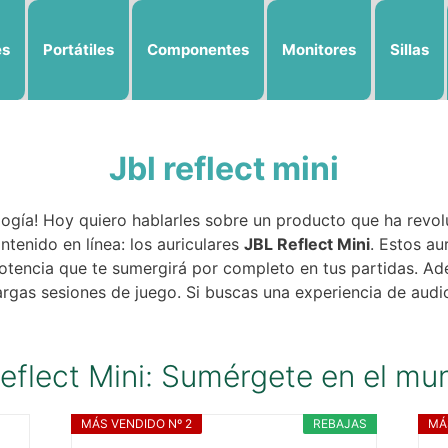
es
Portátiles
Componentes
Monitores
Sillas
Jbl reflect mini
logía! Hoy quiero hablarles sobre un producto que ha revo
tenido en línea: los auriculares
JBL Reflect Mini
. Estos au
 potencia que te sumergirá por completo en tus partidas. A
largas sesiones de juego. Si buscas una experiencia de audi
eflect Mini: Sumérgete en el m
MÁS VENDIDO Nº 2
REBAJAS
MÁ