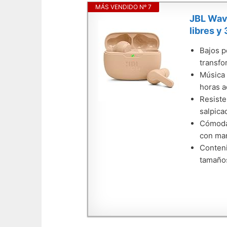
MÁS VENDIDO Nº 7
JBL Wave
libres y
Bajos p
transfo
Música 
horas a
Resiste
salpica
Cómodas
con man
Conteni
tamaños