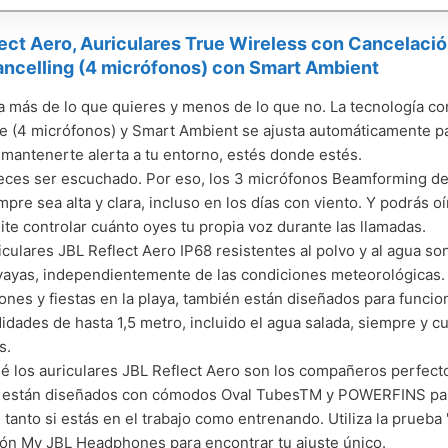
ect Aero, Auriculares True Wireless con Cancelació
ncelling (4 micrófonos) con Smart Ambient
 más de lo que quieres y menos de lo que no. La tecnología c
e (4 micrófonos) y Smart Ambient se ajusta automáticamente par
 mantenerte alerta a tu entorno, estés donde estés.
ces ser escuchado. Por eso, los 3 micrófonos Beamforming de 
mpre sea alta y clara, incluso en los días con viento. Y podrás o
ite controlar cuánto oyes tu propia voz durante las llamadas.
iculares JBL Reflect Aero IP68 resistentes al polvo y al agua s
ayas, independientemente de las condiciones meteorológicas.
ones y fiestas en la playa, también están diseñados para funci
idades de hasta 1,5 metro, incluido el agua salada, siempre y c
s.
é los auriculares JBL Reflect Aero son los compañeros perfecto
 están diseñados con cómodos Oval TubesTM y POWERFINS para
, tanto si estás en el trabajo como entrenando. Utiliza la prueb
ión My JBL Headphones para encontrar tu ajuste único.