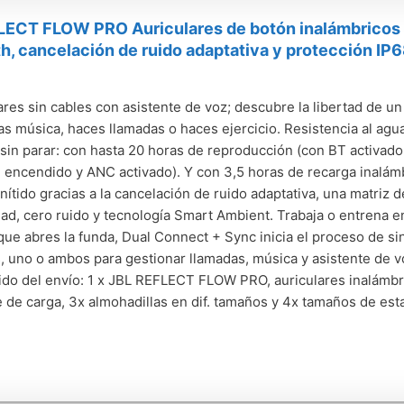
LECT FLOW PRO Auriculares de botón inalámbricos I
h, cancelación de ruido adaptativa y protección IP6
ares sin cables con asistente de voz; descubre la libertad de un
s música, haces llamadas o haces ejercicio. Resistencia al agua
sin parar: con hasta 20 horas de reproducción (con BT activado
 encendido y ANC activado). Y con 3,5 horas de recarga inalámb
nítido gracias a la cancelación de ruido adaptativa, una matriz
dad, cero ruido y tecnología Smart Ambient. Trabaja o entrena e
ue abres la funda, Dual Connect + Sync inicia el proceso de sin
 uno o ambos para gestionar llamadas, música y asistente de vo
do del envío: 1 x JBL REFLECT FLOW PRO, auriculares inalámbri
 de carga, 3x almohadillas en dif. tamaños y 4x tamaños de e