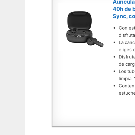
Auricula
40h de b
Sync, co
Con est
disfrut
La canc
eliges 
Disfrut
de carg
Los tub
limpia.
Conteni
estuche