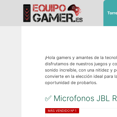
Saltar
al
Torr
contenido
¡Hola gamers y amantes de la tecno
disfrutamos de nuestros juegos y con
sonido increíble, con una nitidez y
convierte en la elección ideal para 
oportunidad de probarlos.
✅ Microfonos JBL R
MÁS VENDIDO Nº 1