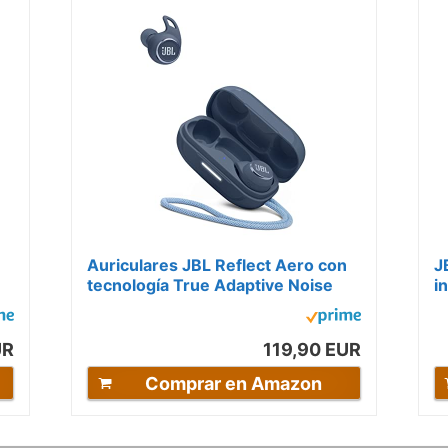
Auriculares JBL Reflect Aero con
J
tecnología True Adaptive Noise
i
n
Cancelling, resistentes al agua,...
A
c
UR
119,90 EUR
Comprar en Amazon