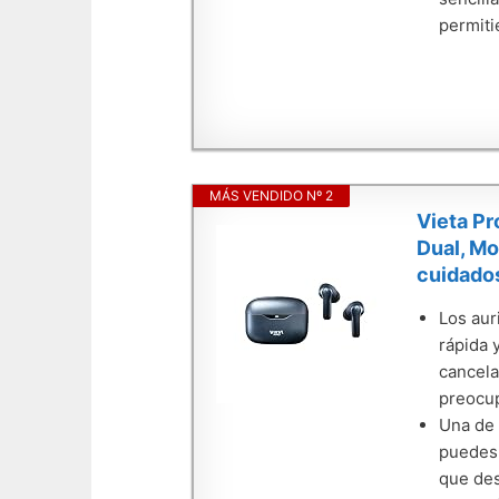
permiti
MÁS VENDIDO Nº 2
Vieta Pr
Dual, Mo
cuidado
Los aur
rápida 
cancela
preocup
Una de 
puedes 
que des