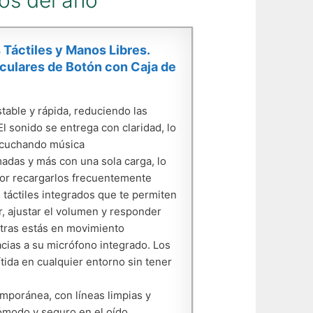
dos del año
 Táctiles y Manos Libres.
culares de Botón con Caja de
table y rápida, reduciendo las
l sonido se entrega con claridad, lo
escuchando música
madas y más con una sola carga, lo
 por recargarlos frecuentemente
s táctiles integrados que te permiten
r, ajustar el volumen y responder
ntras estás en movimiento
racias a su micrófono integrado. Los
tida en cualquier entorno sin tener
mporánea, con líneas limpias y
cómodo y seguro en el oído,