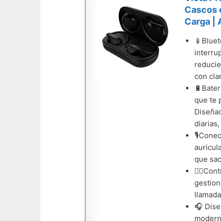
Cascos c
Carga | 
📱Bluet
interru
reducie
con cla
🔋Bater
que te 
Diseñad
diarias
🎙️Cone
auricul
que saca
👆🏼Con
gestion
llamada
🎧 Dise
moderna