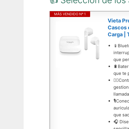
👍 Selección de los
MÁS VENDIDO Nº 1
Vieta Pr
Cascos c
Carga | 
📱Bluet
interru
que per
🔋Bater
que te 
👆🏼Con
gestion
llamada
🎙️Cone
auricul
que sac
🎧 Dise
sencill