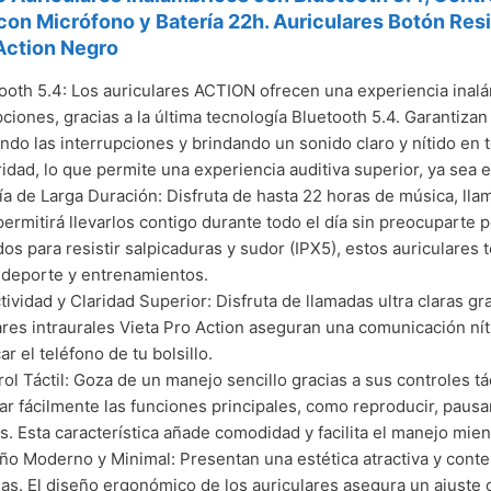
on Micrófono y Batería 22h. Auriculares Botón Resi
Action Negro
ooth 5.4: Los auriculares ACTION ofrecen una experiencia inal
pciones, gracias a la última tecnología Bluetooth 5.4. Garantizan
ndo las interrupciones y brindando un sonido claro y nítido en
ridad, lo que permite una experiencia auditiva superior, ya sea
ía de Larga Duración: Disfruta de hasta 22 horas de música, lla
permitirá llevarlos contigo durante todo el día sin preocuparte
os para resistir salpicaduras y sudor (IPX5), estos auriculares
, deporte y entrenamientos.
ctividad y Claridad Superior: Disfruta de llamadas ultra claras g
ares intraurales Vieta Pro Action aseguran una comunicación nít
r el teléfono de tu bolsillo.
trol Táctil: Goza de un manejo sencillo gracias a sus controles t
ar fácilmente las funciones principales, como reproducir, pausa
s. Esta característica añade comodidad y facilita el manejo mie
ño Moderno y Minimal: Presentan una estética atractiva y conte
s. El diseño ergonómico de los auriculares asegura un ajuste 