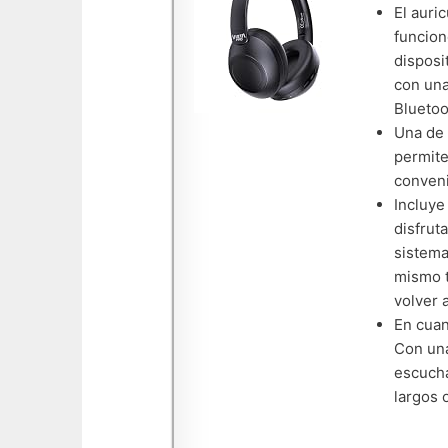
El auri
funcion
disposi
con una
Bluetoo
Una de 
permite
conveni
Incluye
disfrut
sistema
mismo t
volver 
En cuan
Con una
escucha
largos 