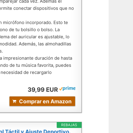
 emparejar cada vez. Además el
ermite conectar dispositivos que no
n micrófono incorporado. Esto te
ono de tu bolsillo o bolso. La
ema del auricular es ajustable, lo
omodidad. Además, las almohadillas
s.
na impresionante duración de hasta
ando de tu música favorita, puedes
 necesidad de recargarlo
39,99 EUR
Comprar en Amazon
REBAJAS
l Táctil y Ajuste Deportivo.