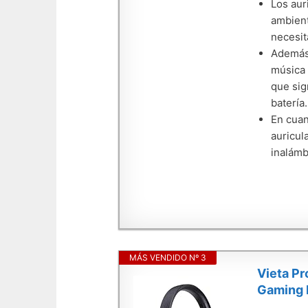
Los aur
ambient
necesit
Además,
música 
que sig
batería.
En cuan
auricul
inalámb
MÁS VENDIDO Nº 3
Vieta Pr
Gaming M