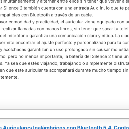
l simultáneamente y alternar entre ellos sin tener que volver a
ar Silence 2 también cuenta con una entrada Aux-in, lo que te p
mpatibles con Bluetooth a través de un cable.
yor comodidad y practicidad, el auricular viene equipado con u
 realizar llamadas con manos libres, sin tener que sacar tu teléf
 del micrófono garantiza una comunicación clara y nítida. La diad
permite encontrar el ajuste perfecto y personalizado para tu c
y acolchadas garantizan un uso prolongado sin causar molestia
imo, pero no menos importante, la batería del Silence 2 tiene u
s. Ya sea que estés viajando, trabajando o simplemente disfrut
 en que este auricular te acompañará durante mucho tiempo sin
ntemente.
o Auriculares Inalámbricos con Bluetooth 5.4, Contro