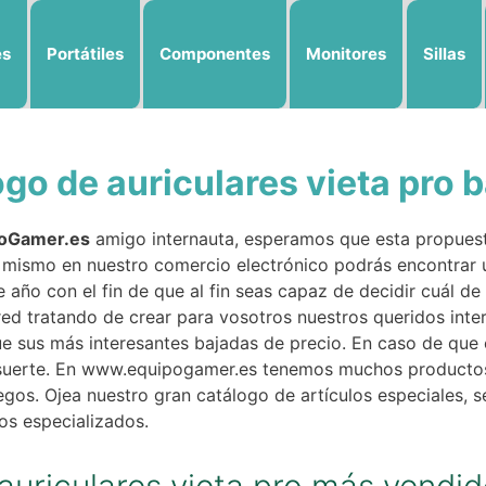
es
Portátiles
Componentes
Monitores
Sillas
go de auriculares vieta pro 
oGamer.es
amigo internauta, esperamos que esta propues
í mismo en nuestro comercio electrónico podrás encontrar 
e año con el fin de que al fin seas capaz de decidir cuál d
red tratando de crear para vosotros nuestros queridos inter
ue sus más interesantes bajadas de precio. En caso de que 
 suerte. En www.equipogamer.es tenemos muchos productos
uegos. Ojea nuestro gran catálogo de artículos especiales, s
os especializados.