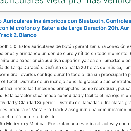
 auriculares vieta pro más vendi
o Auriculares Inalámbricos con Bluetooth, Controles
on Micrófono y Batería de Larga Duración 20h. Auri
Track 2. Blanco
ooth 5.0: Estos auriculares de botón garantizan una conexión es
pciones y brindando un sonido claro y nítido en todo momento. E
mite una experiencia auditiva superior, ya sea en llamadas o 
ía de Larga Duración: Disfruta de hasta 20 horas de música, lla
permitirá llevarlos contigo durante todo el día sin preocuparte
trol Táctil: Disfruta de un manejo sencillo gracias a sus controle
ar fácilmente las funciones principales, como reproducir, pausa
s. Esta característica añade comodidad y facilita el manejo mie
ctividad y Claridad Superior: Disfruta de llamadas ultra claras g
ares intraurales Vieta Pro Track 2 aseguran una comunicación ní
ar el teléfono de tu bolsillo
ño Moderno y Minimal: Presentan una estética atractiva y conte
as. El diseño ergonómico de los auriculares asegura un ajuste 