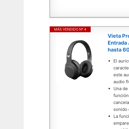
MÁS VENDIDO Nº 4
Vieta Pr
Entrada 
hasta 60
El auri
caracte
este au
audio fl
Una de 
función
cancela
sonido 
La func
emparej