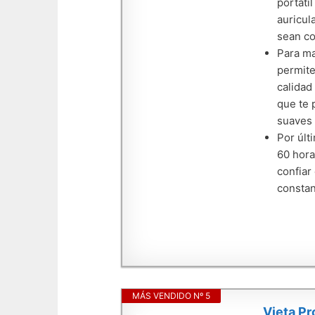
portáti
auricul
sean co
Para ma
permite
calidad
que te 
suaves 
Por últ
60 hora
confiar
consta
MÁS VENDIDO Nº 5
Vieta Pr