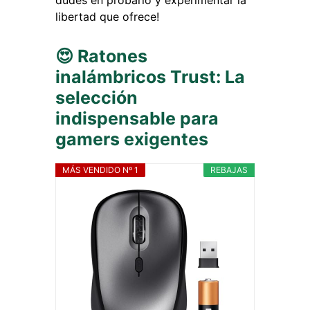
dudes en probarlo y experimentar la
libertad que ofrece!
😍 Ratones
inalámbricos Trust: La
selección
indispensable para
gamers exigentes
MÁS VENDIDO Nº 1
REBAJAS