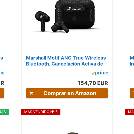
es
Marshall Motif ANC True Wireless
M
Bluetooth, Cancelación Activa de
I
Ruido, Intrauditivos,...
UR
154,70 EUR
Comprar en Amazon
JAS
MÁS VENDIDO Nº 5
MÁ