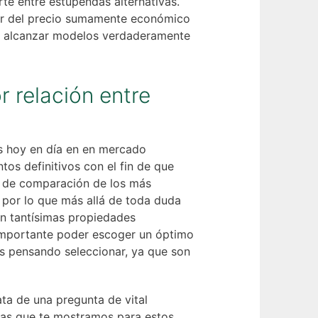
rte entre estupendas alternativas.
ar del precio sumamente económico
sta alcanzar modelos verdaderamente
r relación entre
as hoy en día en en mercado
os definitivos con el fin de que
la de comparación de los más
o por lo que más allá de toda duda
en tantísimas propiedades
 importante poder escoger un óptimo
os pensando seleccionar, ya que son
ata de una pregunta de vital
tas que te mostramos para estos