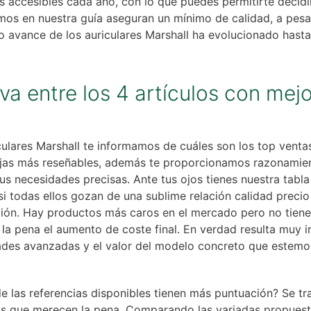
s accesibles cada año, con lo que puedes permitirte decidi
mos en nuestra guía aseguran un mínimo de calidad, a pes
uo avance de los auriculares Marshall ha evolucionado ha
a entre los 4 artículos con mejo
ulares Marshall te informamos de cuáles son los top vent
tajas más reseñables, además te proporcionamos razonamient
us necesidades precisas. Ante tus ojos tienes nuestra tab
si todas ellos gozan de una sublime relación calidad preci
ición. Hay productos más caros en el mercado pero no tien
 la pena el aumento de coste final. En verdad resulta muy
dades avanzadas y el valor del modelo concreto que estem
e las referencias disponibles tienen más puntuación? Se tr
as que merecen la pena. Comparando las variadas propues