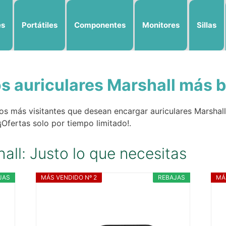
es
Portátiles
Componentes
Monitores
Sillas
os auriculares Marshall más b
más visitantes que desean encargar auriculares Marshall 
¡Ofertas solo por tiempo limitado!.
all: Justo lo que necesitas
JAS
MÁS VENDIDO Nº 2
REBAJAS
MÁ