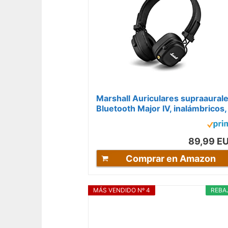
Marshall Auriculares supraaural
Bluetooth Major IV, inalámbricos,
plegables, más de 80 horas de...
89,99 E
Comprar en Amazon
MÁS VENDIDO Nº 4
REBA