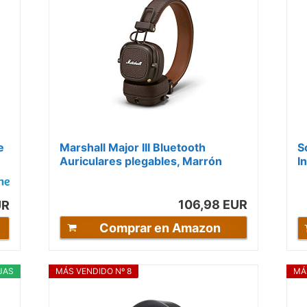
e
Marshall Major III Bluetooth
S
Auriculares plegables, Marrón
I
H
R
106,98 EUR
UR
Comprar en Amazon
JAS
MÁS VENDIDO Nº 8
MÁ