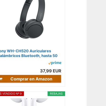
ony WH-CH520 Auriculares
nalámbricos Bluetooth, hasta 50
oras de Autonomía con Carga
ápida y...
37,99 EUR
Comprar en Amazon
S VENDIDO Nº 9
REBAJAS