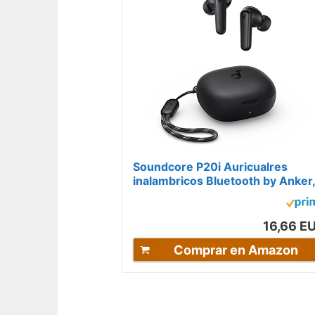
Soundcore P20i Auricualres
inalambricos Bluetooth by Anker,
diafragmas de 10mm con Big
Bass,...
16,66 E
Comprar en Amazon