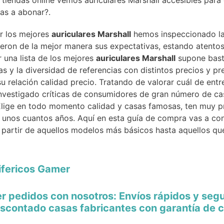
tiendas online vemos auriculares Marshall accesibles para c
ías a abonar?.
ar los mejores
auriculares Marshall
hemos inspeccionado la
eron de la mejor manera sus expectativas, estando atentos
r una lista de los mejores
auriculares Marshall
supone basta
 y la diversidad de referencias con distintos precios y p
 relación calidad precio. Tratando de valorar cuál de entr
vestigado críticas de consumidores de gran número de cas
. Elige en todo momento calidad y casas famosas, ten muy 
 unos cuantos años. Aquí en esta guía de compra vas a con
 partir de aquellos modelos más básicos hasta aquellos que
ifericos Gamer
er pedidos con nosotros: Envíos rápidos y seg
scontado casas fabricantes con garantía de c