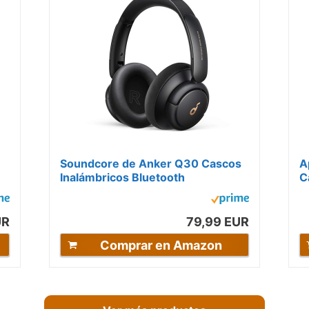
Soundcore de Anker Q30 Cascos
A
Inalámbricos Bluetooth
C
Cancelación de Ruido Activa
Híbrida con...
UR
79,99 EUR
Comprar en Amazon