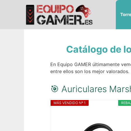
Saltar
al
Torr
contenido
Catálogo de l
En Equipo GAMER últimamente vemos 
entre ellos son los mejor valorados. 
🎯 Auriculares Marsh
MÁS VENDIDO Nº 1
REBA