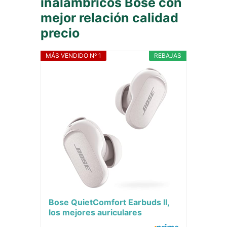
inalambricos Bose con
mejor relación calidad
precio
MÁS VENDIDO Nº 1
REBAJAS
Bose QuietComfort Earbuds II,
los mejores auriculares
inalámbricos Bluetooth con