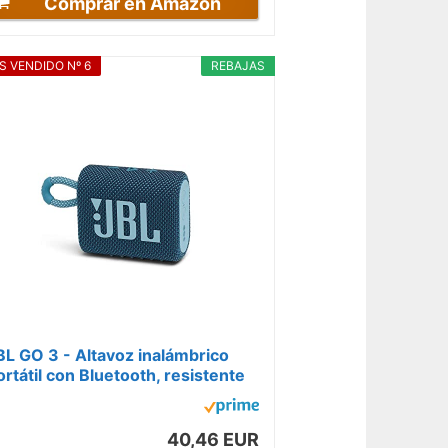
Comprar en Amazon
S VENDIDO Nº 6
REBAJAS
BL GO 3 - Altavoz inalámbrico
ortátil con Bluetooth, resistente
l agua y al polvo (IP67), hasta...
40,46 EUR