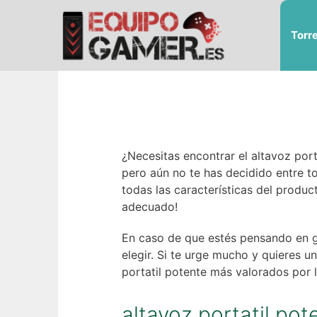
Saltar
al
Torr
contenido
¿Necesitas encontrar el altavoz por
pero aún no te has decidido entre to
todas las características del produc
adecuado!
En caso de que estés pensando en ga
elegir. Si te urge mucho y quieres u
portatil potente más valorados por l
altavoz portatil pot