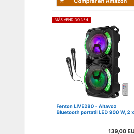
Comprar en Amazon
MÁS VENDIDO Nº 4
Fenton LIVE280 - Altavoz
Bluetooth portatil LED 900 W, 2 x
microfono, Trolley y Ruedas, luz
LED...
139,00 E