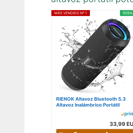
MÁS VENDIDO Nº 1
REBA
RIENOK Altavoz Bluetooth 5.3
Altavoz Inalámbrico Portátil
Impermeable IPX7, Bass, Sonido
Estéreo,...
33,99 E