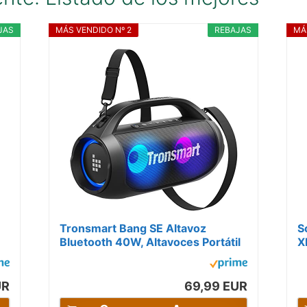
JAS
MÁS VENDIDO Nº 2
REBAJAS
MÁ
Tronsmart Bang SE Altavoz
S
Bluetooth 40W, Altavoces Portátil
X
Potente, Luces Led, Waterproof
R
IPX6,...
IP
UR
69,99 EUR