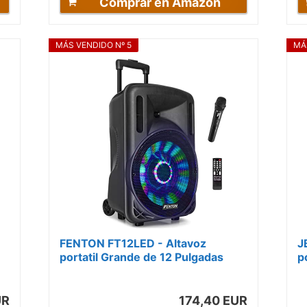
Comprar en Amazon
MÁS VENDIDO Nº 5
MÁ
FENTON FT12LED - Altavoz
J
portatil Grande de 12 Pulgadas
p
700 vatios con batería
a
incorporada e...
UR
174,40 EUR