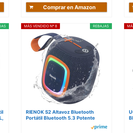
Comprar en Amazon
JAS
MÁS VENDIDO Nº 8
REBAJAS
MÁ
il
RIENOK S2 Altavoz Bluetooth
U
L,
Portátil Bluetooth 5.3 Potente
B
Pequeño Impermeable con Radio
T
FM...
I