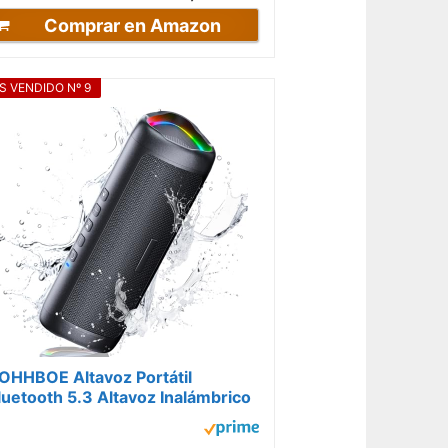
Comprar en Amazon
S VENDIDO Nº 9
OHHBOE Altavoz Portátil
luetooth 5.3 Altavoz Inalámbrico
WS con LED RGB Tipo C IPX5
mpermeable...