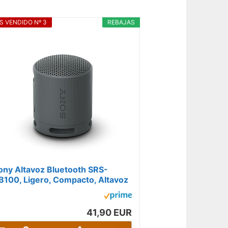
S VENDIDO Nº 3
REBAJAS
ony Altavoz Bluetooth SRS-
B100, Ligero, Compacto, Altavoz
esistente al Agua y al Polvo
67,...
41,90 EUR