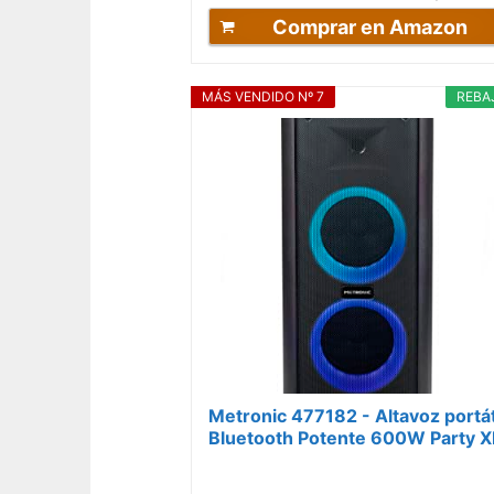
Comprar en Amazon
MÁS VENDIDO Nº 7
REBA
Metronic 477182 - Altavoz portát
Bluetooth Potente 600W Party X
LED Lights, USB, MicroSD, 2...