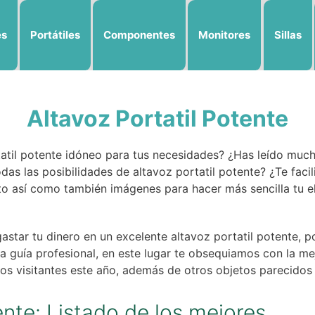
es
Portátiles
Componentes
Monitores
Sillas
Altavoz Portatil Potente
tatil potente idóneo para tus necesidades? ¿Has leído mu
das las posibilidades de altavoz portatil potente? ¿Te faci
to así como también imágenes para hacer más sencilla tu el
star tu dinero en un excelente altavoz portatil potente, 
na guía profesional, en este lugar te obsequiamos con la me
os visitantes este año, además de otros objetos parecidos 
ente: Listado de los mejores