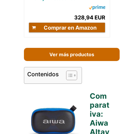
Micrófono Inalámbrico Y Mando,
Talla Única,...
328,94 EUR
Comprar en Amazon
Ver más productos
Contenidos
Com
parat
iva:
Aiwa
Altav